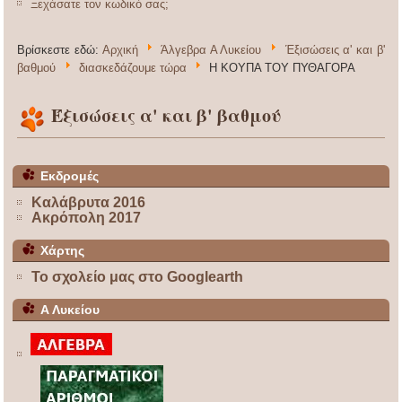
Ξεχάσατε τον κωδικό σας;
Βρίσκεστε εδώ:
Αρχική
Άλγεβρα Α Λυκείου
Έξισώσεις α' και β'
βαθμού
διασκεδάζουμε τώρα
Η ΚΟΥΠΑ ΤΟΥ ΠΥΘΑΓΟΡΑ
Έξισώσεις α' και β' βαθμού
Εκδρομές
Καλάβρυτα 2016
Ακρόπολη 2017
Χάρτης
Το σχολείο μας στο Googlearth
Α Λυκείου