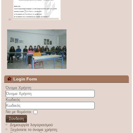
Login Form
Όνομα Χρήστη
Κωδικός
Να με θυμάσαι
Σύνδεση
Δημιουργία λογαριασμού
Ξεχάσατε το όνομα χρήστη;