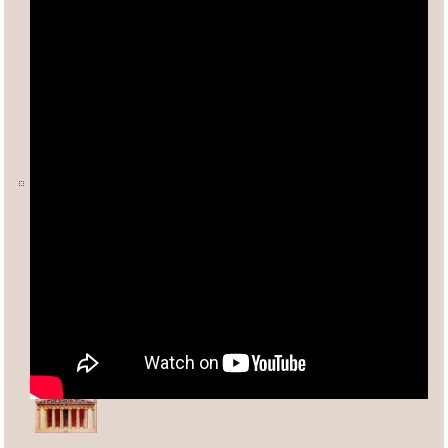
Ο ΑΡΙΘΜΟΣ φ (ΦΕΙΔΙΑΣ)
Άλλες σχετικές σελίδες:
Ανδρέας Κασσέτας
asxetos.gr