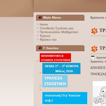
Main Menu
Βρίσκεστε
Home
Τοποθεσία Σχολείου μας
ΤΡ
Παπανικολάου Μαθηματικά
Έρευνα
Φρέσκα νέα
ΤΡ
Γ Λυκείου
Δημοσιε
Εμφανίσεις: 
ΑΣΚΗΣΕΙΣ
ΤΡΑΠΕΖΑΣ