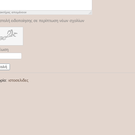
ακτήρες απομένουν
στολή ειδοποίησης σε περίπτωση νέων σχολίων
έωση
τολή
ορία:
ιστοσελιδες