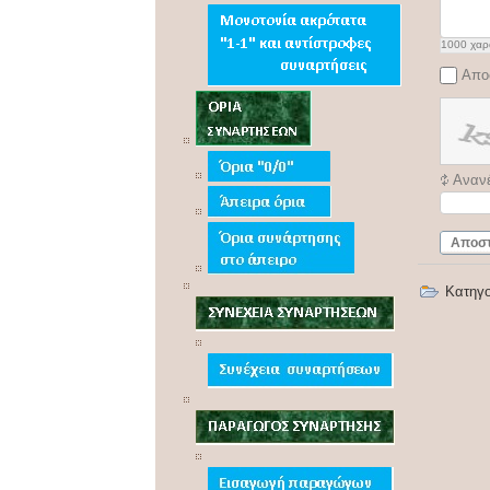
1000
χαρ
Απο
Αναν
Αποσ
Κατηγ