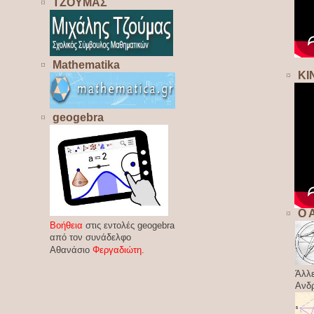
ΤΖΟΥΜΑΣ
Mathematika
ΚΙ
geogebra
Ο 
Βοήθεια
στις εντολές geogebra
από τον συνάδελφο
Αθανάσιο
Φεργαδιώτη
.
Άλλε
Ανδ