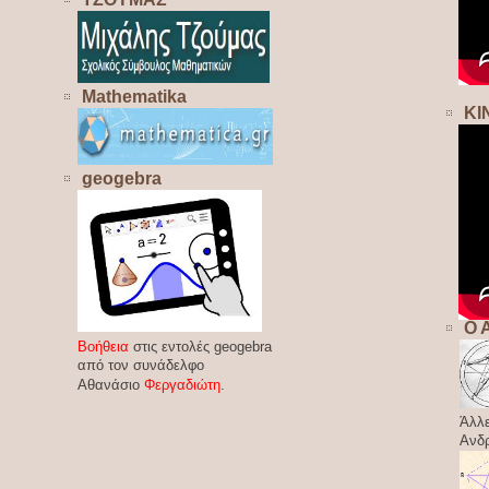
Mathematika
ΚΙ
geogebra
Ο 
Βοήθεια
στις εντολές geogebra
από τον συνάδελφο
Αθανάσιο
Φεργαδιώτη
.
Άλλε
Ανδ