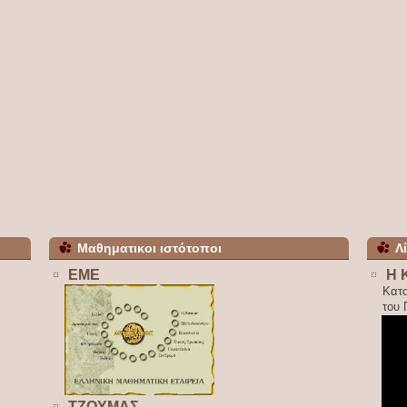
Μαθηματικοι ιστότοποι
Λ
ΕΜΕ
Η 
Κατ
του
ΤΖΟΥΜΑΣ