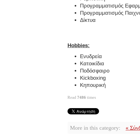
Προγραμματισμός Εφαρ
Προγραμματισμός Παιχν
Δίκτυα
Hobbies:
Ενυδρεία
Κατοικίδια
Ποδόσφαιρο
Kickboxing
Κηπουρική
Read
7486
times
More in this category:
« Σύν