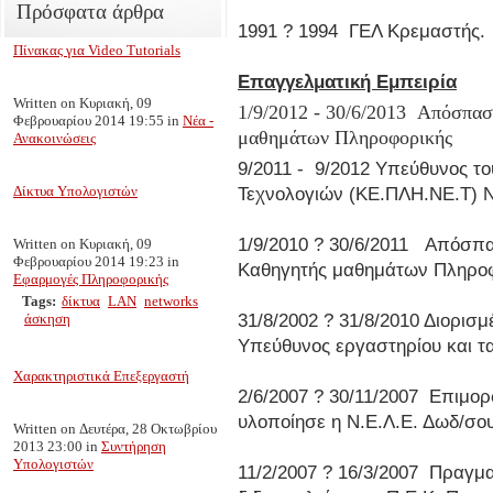
Πρόσφατα άρθρα
1991 ? 1994 ΓΕΛ Κρεμαστής
Πίνακας για Video Tutorials
Επαγγελματική Εμπειρία
Written on Κυριακή, 09
1/9/2012 - 30/6/2013
Απόσπαση
Φεβρουαρίου 2014 19:55
in
Νέα -
μαθημάτων Πληροφορικής
Ανακοινώσεις
9/2011 - 9/2012 Υπεύθυνος τ
Δίκτυα Υπολογιστών
Τεχνολογιών (ΚΕ.ΠΛΗ.ΝΕ.Τ) 
1/9/2010 ? 30/6/2011 Απόσπα
Written on Κυριακή, 09
Φεβρουαρίου 2014 19:23
in
Καθηγητής μαθημάτων Πληροφ
Εφαρμογές Πληροφορικής
Tags:
δίκτυα
LAN
networks
άσκηση
31/8/2002 ? 31/8/2010 Διορισ
Υπεύθυνος εργαστηρίου και τ
Χαρακτηριστικά Επεξεργαστή
2/6/2007 ? 30/11/2007 Επιμο
υλοποίησε η Ν.Ε.Λ.Ε. Δωδ/σου
Written on Δευτέρα, 28 Οκτωβρίου
2013 23:00
in
Συντήρηση
Υπολογιστών
11/2/2007 ? 16/3/2007 Πραγμα