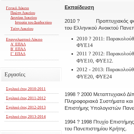
Εκπαίδευση
Γενικό Λύκειο
Πρώτη Λυκείου
Δευτέρα Λυκείου
2010 ? Προπτυχιακός φοιτ
Ιστορία του Διαδικτύου
του Ελληνικού Ανοικτού Πανε
Τρίτη Λυκείου
2010 ? 2011: Παρακολούθη
Επαγγελματικό Λύκειο
Α΄ ΕΠΑΛ
ΦΥΕ14
Β΄ ΕΠΑΛ
2011 ? 2012: Παρακολούθη
Γ΄ ΕΠΑΛ
ΦΥΕ10, ΦΥΕ12.
2012 - 2013: Παρακολούθη
Εργασίες
ΦΥΕ20, ΦΥΕ24
Σχολικό έτος 2010-2011
1998 ? 2000 Μεταπτυχιακό Δίπ
Σχολικό έτος 2011-2012
Πληροφοριακά Συστήματα και 
Σχολικό έτος 2012-2013
Επιστήμης Υπολογιστών Πανε
Σχολικό έτος 2013-2014
1994 ? 1998 Πτυχίο Επιστήμη
του Πανεπιστημίου Κρήτης.