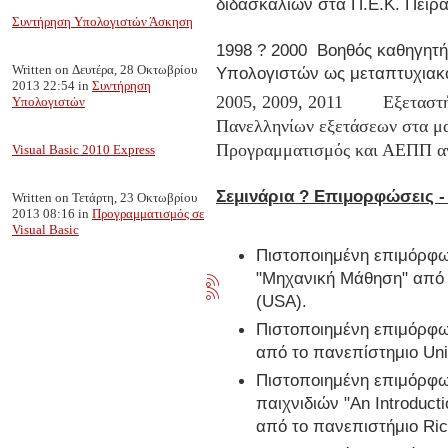
διδασκαλιών στα Π.Ε.Κ. Πειρα
Συντήρηση Υπολογιστών Άσκηση
1998 ? 2000 Βοηθός καθηγητή
Written on Δευτέρα, 28 Οκτωβρίου
Υπολογιστών ως μεταπτυχιακό
2013 22:54
in
Συντήρηση
2005, 2009, 2011
Εξεταστής στ
Υπολογιστών
Πανελληνίων εξετάσεων στα 
Προγραμματισμός και ΑΕΠΠ αν
Visual Basic 2010 Express
Σεμινάρια ? Επιμορφώσεις -
Written on Τετάρτη, 23 Οκτωβρίου
2013 08:16
in
Προγραμματισμός σε
Visual Basic
Πιστοποιημένη επιμόρφω
"Μηχανική Μάθηση" από τ
(USA).
Πιστοποιημένη επιμόρφω
από το πανεπίστημιο Uni
Πιστοποιημένη επιμόρφ
παιχνιδιών "An Introducti
από το πανεπιστήμιο Ric