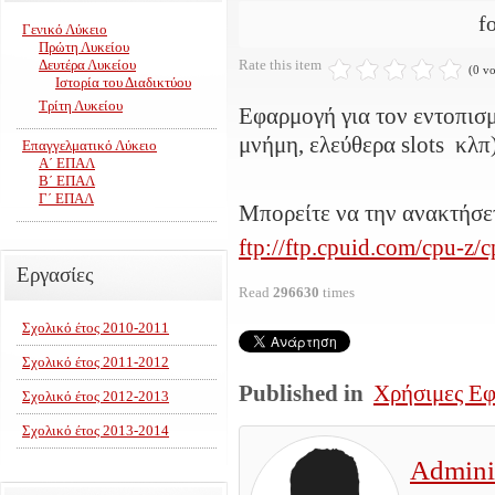
f
Γενικό Λύκειο
Πρώτη Λυκείου
Δευτέρα Λυκείου
Rate this item
(0 vo
Ιστορία του Διαδικτύου
Τρίτη Λυκείου
Εφαρμογή για τον εντοπισμ
μνήμη, ελεύθερα slots κλπ)
Επαγγελματικό Λύκειο
Α΄ ΕΠΑΛ
Β΄ ΕΠΑΛ
Γ΄ ΕΠΑΛ
Μπορείτε να την ανακτήσετ
ftp://ftp.cpuid.com/cpu-z/
Εργασίες
Read
296630
times
Σχολικό έτος 2010-2011
Σχολικό έτος 2011-2012
Published in
Χρήσιμες Εφα
Σχολικό έτος 2012-2013
Σχολικό έτος 2013-2014
Adminis