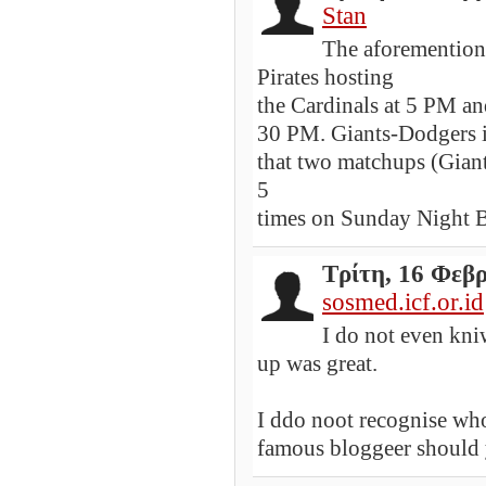
Stan
The aforemention
Pirates hosting
the Cardinals at 5 PM an
30 PM. Giants-Dodgers is
that two matchups (Gian
5
times on Sunday Night Ba
Τρίτη, 16 Φεβ
sosmed.icf.or.id
I do not even kni
up was great.
I ddo noot recognise who
famous bloggeer should y