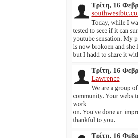
Τρίτη, 16 Φεβ
southwestbtc.c
Today, while I wa
tested to seee if it can s
youtube sensation. My p
is now brokoen and she ha
but I hadd to shzre it w
Τρίτη, 16 Φεβ
Lawrence
We are a group of
community. Your website
work
on. You've done an impre
thankful to you.
Τρίτη, 16 Φεβ