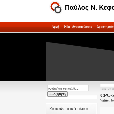
Παύλος Ν. Κεφ
Αρχή
Νέα - Ανακοινώσεις
Δραστηριότ
Τρίτη, 22 
CPU-
Written b
Εκπαιδευτικό υλικό