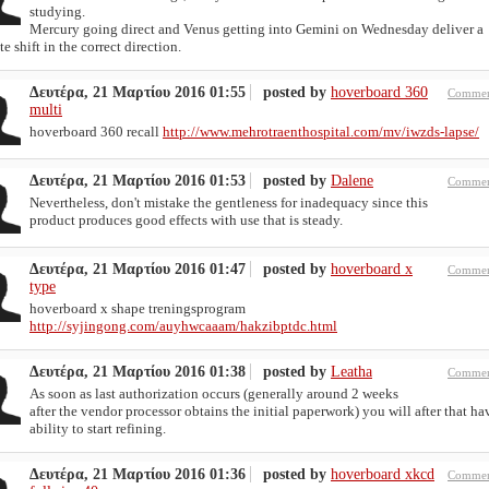
studying.
Mercury going direct and Venus getting into Gemini on Wednesday deliver a
te shift in the correct direction.
Δευτέρα, 21 Μαρτίου 2016 01:55
posted by
hoverboard 360
Commen
multi
hoverboard 360 recall
http://www.mehrotraenthospital.com/mv/iwzds-lapse/
Δευτέρα, 21 Μαρτίου 2016 01:53
posted by
Dalene
Commen
Nevertheless, don't mistake the gentleness for inadequacy since this
product produces good effects with use that is steady.
Δευτέρα, 21 Μαρτίου 2016 01:47
posted by
hoverboard x
Commen
type
hoverboard x shape treningsprogram
http://syjingong.com/auyhwcaaam/hakzibptdc.html
Δευτέρα, 21 Μαρτίου 2016 01:38
posted by
Leatha
Commen
As soon as last authorization occurs (generally around 2 weeks
after the vendor processor obtains the initial paperwork) you will after that ha
ability to start refining.
Δευτέρα, 21 Μαρτίου 2016 01:36
posted by
hoverboard xkcd
Commen