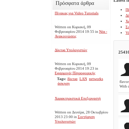
Latest 
Πρόσφατα άρθρα
Πί
Πίνακας για Video Tutorials
Δ
Χ
Written on Κυριακή, 09
Σ
Φεβρουαρίου 2014 19:55
in
Νέα -
Vi
Ανακοινώσεις
Δίκτυα Υπολογιστών
2541
Written on Κυριακή, 09
Φεβρουαρίου 2014 19:23
in
Εφαρμογές Πληροφορικής
Tags:
δίκτυα
LAN
networks
flavor
άσκηση
With 
Χαρακτηριστικά Επεξεργαστή
Written on Δευτέρα, 28 Οκτωβρίου
2013 23:00
in
Συντήρηση
Υπολογιστών