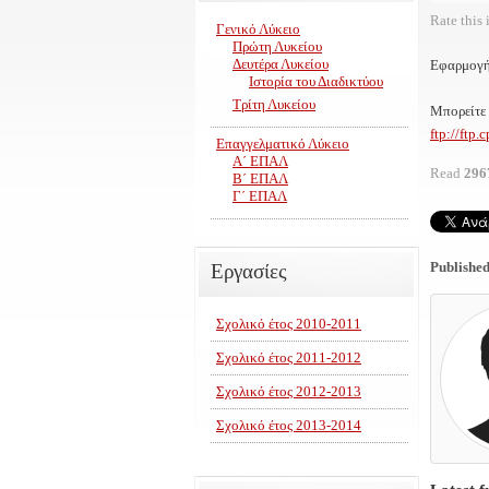
Rate this 
Γενικό Λύκειο
Πρώτη Λυκείου
Δευτέρα Λυκείου
Εφαρμογή 
Ιστορία του Διαδικτύου
Τρίτη Λυκείου
Μπορείτε 
ftp://ftp
Επαγγελματικό Λύκειο
Α΄ ΕΠΑΛ
Read
296
Β΄ ΕΠΑΛ
Γ΄ ΕΠΑΛ
Published
Εργασίες
Σχολικό έτος 2010-2011
Σχολικό έτος 2011-2012
Σχολικό έτος 2012-2013
Σχολικό έτος 2013-2014