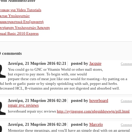
from Administrator
νακας για Video Tutorials
ίκτυα Υπολογιστών
αρακτηριστικά Επεξεργαστή
υντήρηση Υπολογιστών Άσκηση
sual Basic 2010 Express
0
comments
Δευτέρα, 21 Μαρτίου 2016 02:21
posted by
Jacquie
Commen
You could go to GNC or Vitamin World or other mall stores,
but expect to pay more. To begin with, one would
prepare these cuts of meat just like one would for roasting---by patting on a
ful herb or garlic paste or by simply sprinkling with salt, pepper and herbs.
decreased HCL, B-vitamins and proteins are not digested and absorbed well.
Δευτέρα, 21 Μαρτίου 2016 02:20
posted by
hoverboard
Commen
repair nyc reviews
hoverboard repair nyc reviews
http://syjingong.com/rdgsiddqwwjn/pill.html
Δευτέρα, 21 Μαρτίου 2016 02:20
posted by
Marcelo
Commen
Memorize these meanings, and you'll have an simple deal with on an general