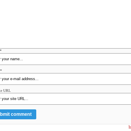
*
 *
te URL
b