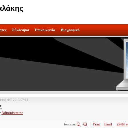
αλάκης
ητες
Σύνδεσμοι
Επικοινωνία
Βιογραφικό
Οκτωβρίου 2013 07:11
Z
y
Administrator
font size
Print
Email
25410
c