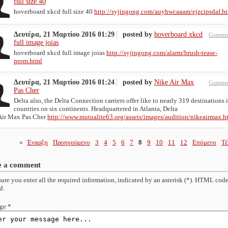
full size 40
hoverboard xkcd full size 40
http://syjingong.com/auyhwcaaam/ejzcipsdaf.h
Δευτέρα, 21 Μαρτίου 2016 01:29
posted by
hoverboard xkcd
Commen
full image joias
hoverboard xkcd full image joias
http://syjingong.com/alarm/brush-tease-
prom.html
Δευτέρα, 21 Μαρτίου 2016 01:24
posted by
Nike Air Max
Commen
Pas Cher
Delta also, the Delta Connection carriers offer like to nearly 319 destinations 
countries on six continents. Headquartered in Atlanta, Delta
Air Max Pas Cher
http://www.mutualite63.org/assets/images/audition/nikeairmax.h
«
Έναρξη
Προηγούμενο
3
4
5
6
7
8
9
10
11
12
Επόμενο
Τέ
e a comment
ure you enter all the required information, indicated by an asterisk (*). HTML code
d.
ge *