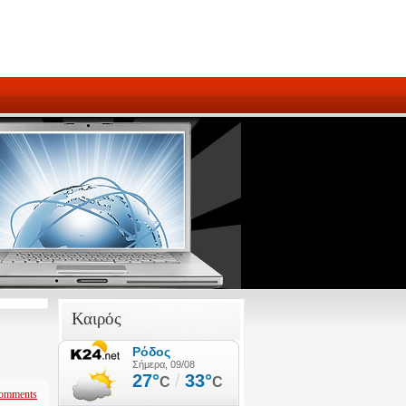
Καιρός
omments