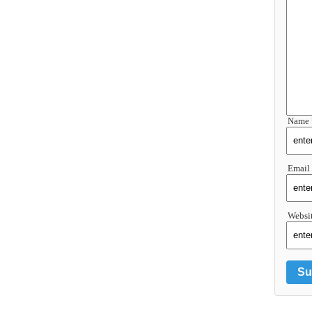
Name 
Email
Websi