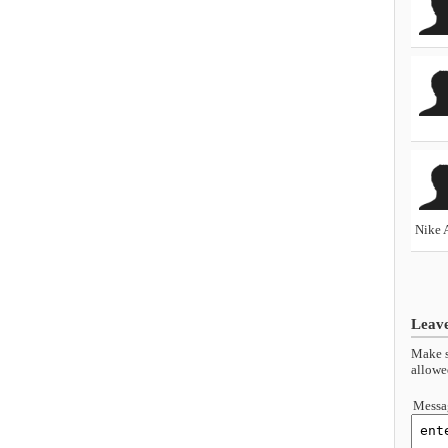
Nike 
Leav
Make s
allowe
Messa