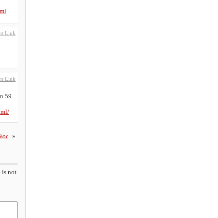
tml
t Link
t Link
in 59
tml/
λος
»
 is not