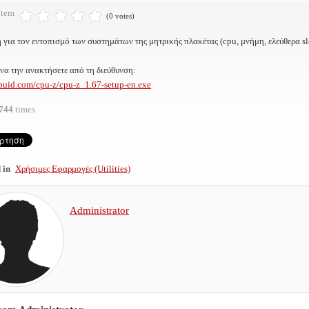
item
(0 votes)
για τον εντοπισμό των συστημάτων της μητρικής πλακέτας (cpu, μνήμη, ελεύθερα sl
να την ανακτήσετε από τη διεύθυνση:
.cpuid.com/cpu-z/cpu-z_1.67-setup-en.exe
744
times
 in
Χρήσιμες Εφαρμογές (Utilities)
Administrator