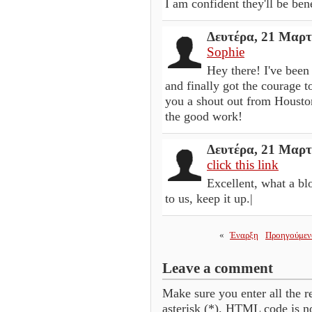
I am confident they'll be ben
Δευτέρα, 21 Μαρτ
Sophie
Hey there! I've been
and finally got the courage 
you a shout out from Housto
the good work!
Δευτέρα, 21 Μαρτ
click this link
Excellent, what a bl
to us, keep it up.|
«
Έναρξη
Προηγούμεν
Leave a comment
Make sure you enter all the r
asterisk (*). HTML code is n