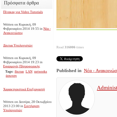
Πρόσφατα άρθρα
Πίνακας για Video Tutorials
Written on Κυριακή, 09
Φεβρουαρίου 2014 19:55
in
Νέα -
Ανακοινώσεις
Δίκτυα Υπολογιστών
Read
316006
times
Written on Κυριακή, 09
Φεβρουαρίου 2014 19:23
in
Εφαρμογές Πληροφορικής
Published in
Νέα - Ανακοινώσ
Tags:
δίκτυα
LAN
networks
άσκηση
Administ
Χαρακτηριστικά Επεξεργαστή
Written on Δευτέρα, 28 Οκτωβρίου
2013 23:00
in
Συντήρηση
Υπολογιστών