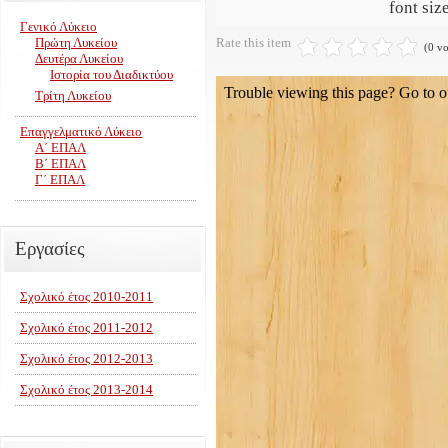
font siz
Γενικό Λύκειο
Πρώτη Λυκείου
Rate this item
(0 vo
Δευτέρα Λυκείου
Ιστορία του Διαδικτύου
Τρίτη Λυκείου
Επαγγελματικό Λύκειο
Α΄ ΕΠΑΛ
Β΄ ΕΠΑΛ
Γ΄ ΕΠΑΛ
Εργασίες
Σχολικό έτος 2010-2011
Σχολικό έτος 2011-2012
Σχολικό έτος 2012-2013
Σχολικό έτος 2013-2014