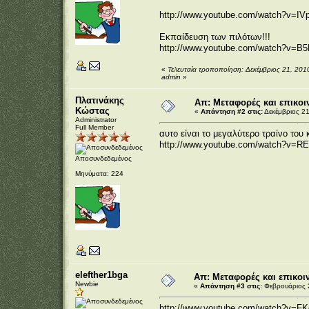
http://www.youtube.com/watch?v=
Εκπαίδευση των πιλότων!!!
http://www.youtube.com/watch?v=B5
«
Τελευταία τροποποίηση: Δεκέμβριος 21, 201
admin
»
Πλατινάκης
Απ: Μεταφορές και επικοι
Κώστας
«
Απάντηση #2 στις:
Δεκέμβριος 21
Administrator
Full Member
αυτο είναι το μεγαλύτερο τραίνο του 
http://www.youtube.com/watch?v=R
Αποσυνδεδεμένος
Μηνύματα: 224
elefther1bga
Απ: Μεταφορές και επικοι
Newbie
«
Απάντηση #3 στις:
Φεβρουάριος 2
http://www.youtube.com/watch?v=FK