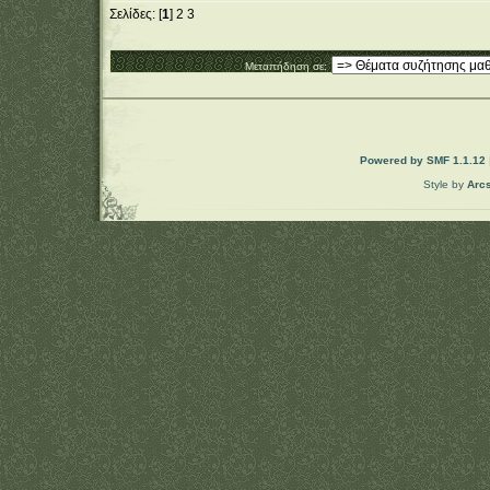
Σελίδες: [
1
]
2
3
Μεταπήδηση σε:
Powered by SMF 1.1.12
Style by
Arc