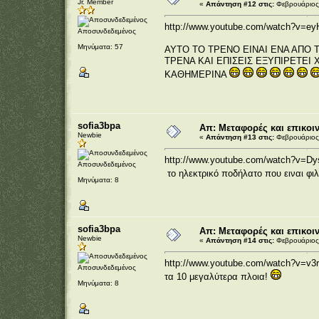
Jr. Member
«
Απάντηση #12 στις:
Φεβρουάριος 
http://www.youtube.com/watch?v=e
Αποσυνδεδεμένος
Μηνύματα: 57
ΑΥΤΟ ΤΟ ΤΡΕΝΟ ΕΙΝΑΙ ΕΝΑ ΑΠΟ Τ
ΤΡΕΝΑ ΚΑΙ ΕΠΙΣΕΙΣ ΕΞΥΠΙΡΕΤΕΙ
ΚΑΘΗΜΕΡΙΝΑ
sofia3bpa
Απ: Μεταφορές και επικοι
Newbie
«
Απάντηση #13 στις:
Φεβρουάριος 
http://www.youtube.com/watch?v=D
Αποσυνδεδεμένος
το ηλεκτρικό ποδήλατο που ειναι φι
Μηνύματα: 8
sofia3bpa
Απ: Μεταφορές και επικοι
Newbie
«
Απάντηση #14 στις:
Φεβρουάριος 
http://www.youtube.com/watch?v=v
Αποσυνδεδεμένος
τα 10 μεγαλύτερα πλοια!
Μηνύματα: 8