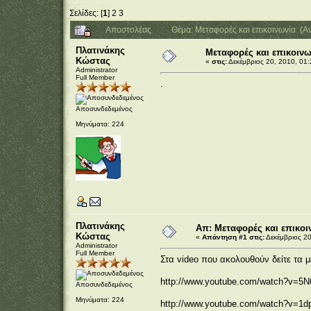
Σελίδες: [
1
]
2
3
Αποστολέας
Θέμα: Μεταφορές και επικοινωνία (
Πλατινάκης
Μεταφορές και επικοινω
Κώστας
«
στις:
Δεκέμβριος 20, 2010, 01:
Administrator
Full Member
.
Αποσυνδεδεμένος
Μηνύματα: 224
Πλατινάκης
Απ: Μεταφορές και επικοι
Κώστας
«
Απάντηση #1 στις:
Δεκέμβριος 20
Administrator
Full Member
Στα video που ακολουθούν δείτε τα 
http://www.youtube.com/watch?v=5
Αποσυνδεδεμένος
Μηνύματα: 224
http://www.youtube.com/watch?v=1d