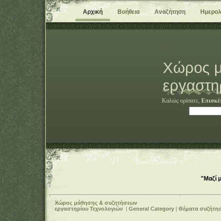
Αρχική
Βοήθεια
Αναζήτηση
Ημερολ
Χώρος μ
εργαστη
Καλώς ορίσατε,
Επισκέ
"Μαζί 
Χώρος μάθησης & συζητήσεων
εργαστηρίου Τεχνολογιών
|
General Category
|
Θέματα συζήτη