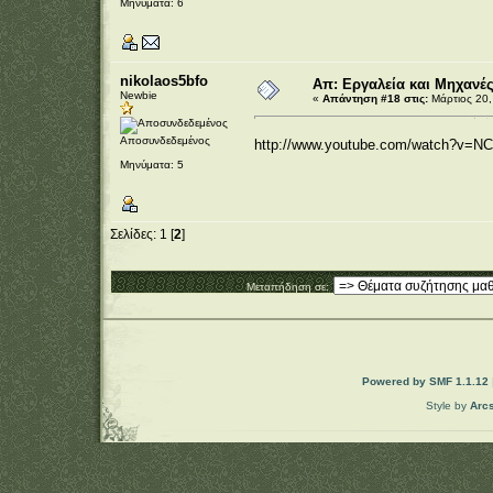
Μηνύματα: 6
nikolaos5bfo
Απ: Εργαλεία και Μηχανέ
Newbie
«
Απάντηση #18 στις:
Μάρτιος 20,
Αποσυνδεδεμένος
http://www.youtube.com/watch?v=
Μηνύματα: 5
Σελίδες:
1
[
2
]
Μεταπήδηση σε:
Powered by SMF 1.1.12
Style by
Arc