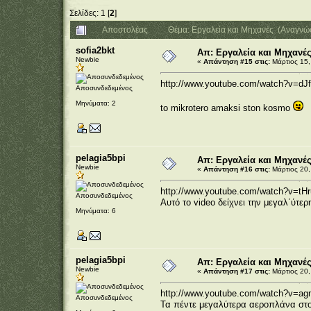
Σελίδες:
1
[
2
]
Αποστολέας
Θέμα: Εργαλεία και Μηχανές (Αναγνώ
sofia2bkt
Απ: Εργαλεία και Μηχανέ
Newbie
«
Απάντηση #15 στις:
Μάρτιος 15,
http://www.youtube.com/watch?v=d
Αποσυνδεδεμένος
Μηνύματα: 2
to mikrotero amaksi ston kosmo
pelagia5bpi
Απ: Εργαλεία και Μηχανέ
Newbie
«
Απάντηση #16 στις:
Μάρτιος 20,
http://www.youtube.com/watch?v=t
Αποσυνδεδεμένος
Αυτό το video δείχνει την μεγαλ΄ύτερ
Μηνύματα: 6
pelagia5bpi
Απ: Εργαλεία και Μηχανέ
Newbie
«
Απάντηση #17 στις:
Μάρτιος 20,
http://www.youtube.com/watch?v=a
Αποσυνδεδεμένος
Τα πέντε μεγαλύτερα αεροπλάνα στο