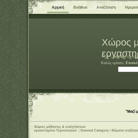
Αρχική
Βοήθεια
Αναζήτηση
Ημερολ
Χώρος μ
εργαστη
Καλώς ορίσατε,
Επισκέ
"Μαζί 
Χώρος μάθησης & συζητήσεων
εργαστηρίου Τεχνολογιών
|
General Category
|
Θέματα συζήτη