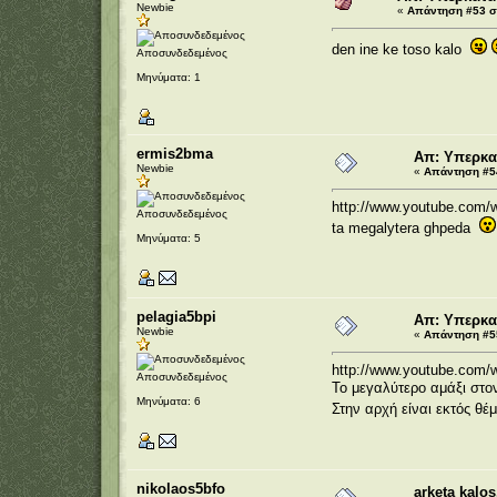
Newbie
«
Απάντηση #53 στ
den ine ke toso kalo
Αποσυνδεδεμένος
Μηνύματα: 1
ermis2bma
Απ: Υπερκα
Newbie
«
Απάντηση #54
http://www.youtube.co
Αποσυνδεδεμένος
ta megalytera ghpeda
Μηνύματα: 5
pelagia5bpi
Απ: Υπερκα
Newbie
«
Απάντηση #55
http://www.youtube.com
Αποσυνδεδεμένος
Το μεγαλύτερο αμάξι στον
Μηνύματα: 6
Στην αρχή είναι εκτός θέ
nikolaos5bfo
arketa kalos.