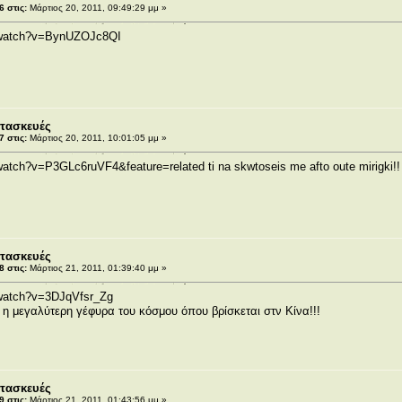
 στις:
Μάρτιος 20, 2011, 09:49:29 μμ »
/watch?v=BynUZOJc8QI
τασκευές
 στις:
Μάρτιος 20, 2011, 10:01:05 μμ »
/watch?v=P3GLc6ruVF4&feature=related
ti na skwtoseis me afto oute mirigki!!
τασκευές
 στις:
Μάρτιος 21, 2011, 01:39:40 μμ »
/watch?v=3DJqVfsr_Zg
ι η μεγαλύτερη γέφυρα του κόσμου όπου βρίσκεται στν Κίνα!!!
τασκευές
 στις:
Μάρτιος 21, 2011, 01:43:56 μμ »