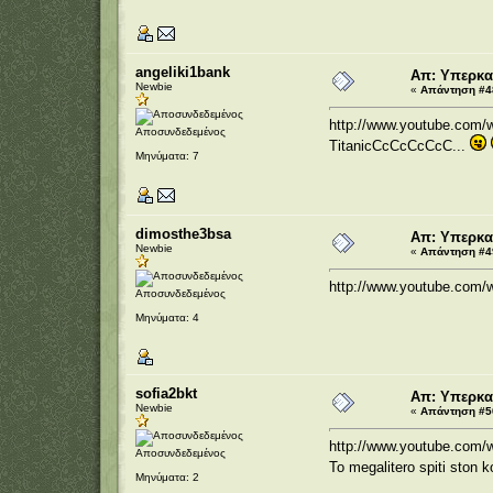
angeliki1bank
Απ: Υπερκα
Newbie
«
Απάντηση #48
http://www.youtube.com/
Αποσυνδεδεμένος
TitanicCcCcCcCcC...
Μηνύματα: 7
dimosthe3bsa
Απ: Υπερκα
Newbie
«
Απάντηση #49
http://www.youtube.com
Αποσυνδεδεμένος
Μηνύματα: 4
sofia2bkt
Απ: Υπερκα
Newbie
«
Απάντηση #50
http://www.youtube.com
Αποσυνδεδεμένος
To megalitero spiti ston
Μηνύματα: 2