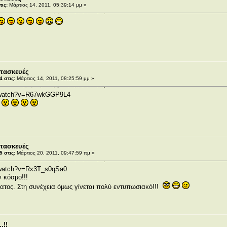
ις:
Μάρτιος 14, 2011, 05:39:14 μμ »
τασκευές
 στις:
Μάρτιος 14, 2011, 08:25:59 μμ »
m/watch?v=R67wkGGP9L4
τασκευές
 στις:
Μάρτιος 20, 2011, 09:47:59 πμ »
/watch?v=Rx3T_s0qSa0
 κόσμο!!!
ματος. Στη συνέχεια όμως γίνεται πολύ εντυπωσιακό!!!
.!!