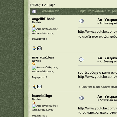
Σελίδες:
1
2
3
[
4
]
5
Αποστολέας
Θέμα: Υπερκατασκευές (Αν
angeliki1bank
Απ: Υπερκα
Newbie
«
Απάντηση #45
http://www.youtube.com/
Αποσυνδεδεμένος
το αμα3ι που παιΖει ποδ
Μηνύματα: 7
maria-za1ban
Απ: Υπερκα
Newbie
«
Απάντηση #46
Αποσυνδεδεμένος
ενα ξενοδοχειο κατω απο
http://www.youtube.com/
Μηνύματα: 4
«
Τελευταία τροποποίηση: Μάρτ
ioannis1bge
Απ: Υπερκα
Newbie
«
Απάντηση #47
http://www.youtube.com
Αποσυνδεδεμένος
τα μακρητερα πλοια στον
Μηνύματα: 5