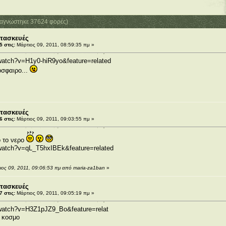
αγνώστηκε 37624 φορές)
τασκευές
 στις:
Μάρτιος 09, 2011, 08:59:35 πμ »
watch?v=H1y0-hiR9yo&feature=related
οσφαιρο...
τασκευές
 στις:
Μάρτιος 09, 2011, 09:03:55 πμ »
 το νερο
watch?v=qL_T5hxIBEk&feature=related
ιος 09, 2011, 09:06:53 πμ από maria-za1ban
»
τασκευές
 στις:
Μάρτιος 09, 2011, 09:05:19 πμ »
/watch?v=H3Z1pJZ9_Bo&feature=relat
 κοσμο