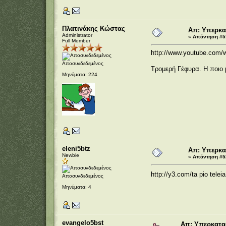
Πλατινάκης Κώστας
Απ: Υπερκα
Administrator
«
Απάντηση #51
Full Member
http://www.youtube.com/
Αποσυνδεδεμένος
Τρομερή Γέφυρα. Η ποιο 
Μηνύματα: 224
eleni5btz
Απ: Υπερκα
Newbie
«
Απάντηση #52
http://y3.com/ta
pio tele
Αποσυνδεδεμένος
Μηνύματα: 4
evangelo5bst
Απ: Υπερκατα