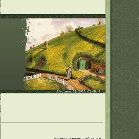
Αύγουστος 08, 2026, 05:46:48 πμ
« προηγούμενο
επόμενο »