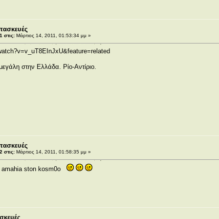
τασκευές
 στις:
Μάρτιος 14, 2011, 01:53:34 μμ »
watch?v=v_uT8EInJxU&feature=related
μεγάλη στην Ελλάδα. Ρίο-Αντίριο.
τασκευές
 στις:
Μάρτιος 14, 2011, 01:58:35 μμ »
ia amahia ston kosm0o
σκευές