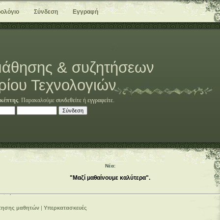
ολόγιο
Σύνδεση
Εγγραφή
άθησης & συζητήσεων
ρίου Τεχνολογιών
κέπτης
. Παρακαλούμε
συνδεθείτε
ή
εγγραφείτε
.
Νέα:
"Μαζί μαθαίνουμε καλύτερα".
τησης μαθητών
|
Υπερκατασκευές