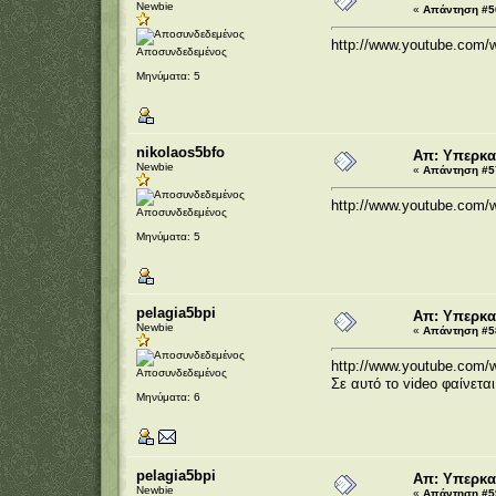
Newbie
«
Απάντηση #56
http://www.youtube.com
Αποσυνδεδεμένος
Μηνύματα: 5
nikolaos5bfo
Απ: Υπερκα
Newbie
«
Απάντηση #57
http://www.youtube.com
Αποσυνδεδεμένος
Μηνύματα: 5
pelagia5bpi
Απ: Υπερκα
Newbie
«
Απάντηση #58
http://www.youtube.com
Αποσυνδεδεμένος
Σε αυτό το video φαίνετα
Μηνύματα: 6
pelagia5bpi
Απ: Υπερκα
Newbie
«
Απάντηση #59