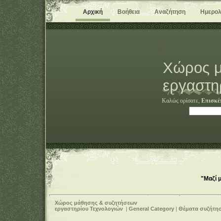
Αρχική
Βοήθεια
Αναζήτηση
Ημερολ
Χώρος μ
εργαστη
Καλώς ορίσατε,
Επισκέ
"Μαζί 
Χώρος μάθησης & συζητήσεων
εργαστηρίου Τεχνολογιών
|
General Category
|
Θέματα συζήτη