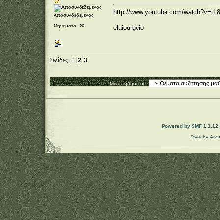
http://www.youtube.com/watch?v=tL8
Αποσυνδεδεμένος
Μηνύματα: 29
elaiourgeio
Σελίδες:
1
[
2
]
3
Μεταπήδηση σε:
Powered by SMF 1.1.12
Style by
Arc