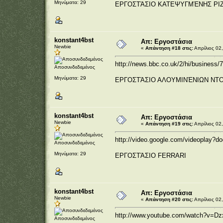
Μηνύματα: 29
ΕΡΓΟΣΤΆΣΙΟ ΚΑΤΕΨΥΓΜΈΝΗΣ PI
konstant4bst
Απ: Εργοστάσια
Newbie
«
Απάντηση #18 στις:
Απρίλιος 02,
http://news.bbc.co.uk/2/hi/business
Αποσυνδεδεμένος
Μηνύματα: 29
ΕΡΓΟΣΤΆΣΙΟ ΑΛΟΥΜΙΝΈΝΙΩΝ ΝΤΟ
konstant4bst
Απ: Εργοστάσια
Newbie
«
Απάντηση #19 στις:
Απρίλιος 02,
http://video.google.com/videoplay?
Αποσυνδεδεμένος
Μηνύματα: 29
ΕΡΓΟΣΤΆΣΙΟ FERRARI
konstant4bst
Απ: Εργοστάσια
Newbie
«
Απάντηση #20 στις:
Απρίλιος 02,
http://www.youtube.com/watch?v=D
Αποσυνδεδεμένος