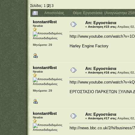
Σελίδες:
1
[
2
]
3
Αποστολέας
Θέμα: Εργοστάσια (Αναγνώστηκε 258
konstant4bst
Απ: Εργοστάσια
Newbie
«
Απάντηση #15 στις:
Απρίλιος 02,
http://www.youtube.com/watch?v=
Αποσυνδεδεμένος
Μηνύματα: 29
Harley Engine Factory
konstant4bst
Απ: Εργοστάσια
Newbie
«
Απάντηση #16 στις:
Απρίλιος 02,
http://www.youtube.com/watch?v=
Αποσυνδεδεμένος
Μηνύματα: 29
ΕΡΓΟΣΤΑΣΙΟ ΠΑΡΚΕΤΩΝ ΞΥΛΙΝΑ 
konstant4bst
Απ: Εργοστάσια
Newbie
«
Απάντηση #17 στις:
Απρίλιος 02,
http://news.bbc.co.uk/2/hi/business
Αποσυνδεδεμένος