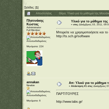
Σελίδες: [
1
]
Αποστολέας
Θέμα: Υλικό για το μάθημα της Μουσ
Πλατινάκης
Υλικό για το μάθημα τη
Κώστας
«
στις:
Δεκέμβριος 03, 2011, 09:0
Administrator
Full Member
Μπορείτε να χρησιμοποιήσετε και το 
http://ts.sch.gr/software
Αποσυνδεδεμένος
Μηνύματα: 224
annakan
Απ: Υλικό για το μάθημα 
Newbie
«
Απάντηση #1 στις:
Δεκέμβριος 07
ΠΑΡΤΙΤΟΥΡΕΣ
Αποσυνδεδεμένος
Μηνύματα: 6
http://www.tabs.gr/