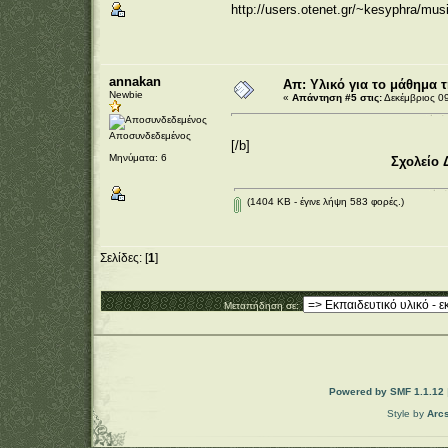
http://users.otenet.gr/~kesyphra/mus
annakan
Απ: Υλικό για το μάθημα 
Newbie
«
Απάντηση #5 στις:
Δεκέμβριος 09
Αποσυνδεδεμένος
[/b]
Μηνύματα: 6
Σχολείο 
(1404 KB - έγινε λήψη 583 φορές.)
Σελίδες: [
1
]
Μεταπήδηση σε:
Powered by SMF 1.1.12
Style by
Arc