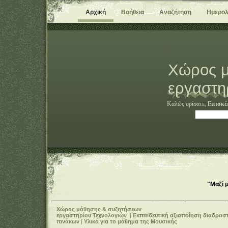
Αρχική
Βοήθεια
Αναζήτηση
Ημερολ
Χώρος μ
εργαστη
Καλώς ορίσατε,
Επισκέ
"Μαζί 
Χώρος μάθησης & συζητήσεων
εργαστηρίου Τεχνολογιών
|
Εκπαιδευτική αξιοποίηση διαδρασ
πινάκων
|
Υλικό για το μάθημα της Μουσικής