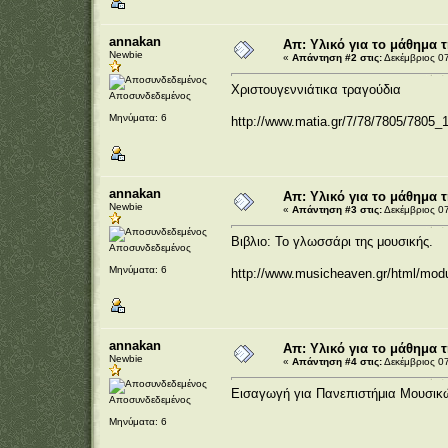
annakan
Απ: Υλικό για το μάθημα 
Newbie
«
Απάντηση #2 στις:
Δεκέμβριος 07
Χριστουγεννιάτικα τραγούδια
Αποσυνδεδεμένος
Μηνύματα: 6
http://www.matia.gr/7/78/7805/7805_
annakan
Απ: Υλικό για το μάθημα 
Newbie
«
Απάντηση #3 στις:
Δεκέμβριος 07
Βιβλιο: Το γλωσσάρι της μουσικής.
Αποσυνδεδεμένος
Μηνύματα: 6
http://www.musicheaven.gr/html/mod
annakan
Απ: Υλικό για το μάθημα 
Newbie
«
Απάντηση #4 στις:
Δεκέμβριος 07
Εισαγωγή για Πανεπιστήμια Μουσι
Αποσυνδεδεμένος
Μηνύματα: 6