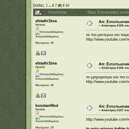
Σελίδες:
1
...
6
7
[
8
]
9
10
Αποστολέας
Θέμα: Εντυπωσιακές κατασ
efstathi1bva
Απ: Εντυπωσιακέ
Newbie
«
Απάντηση #105 στι
τα πιο μοντερνα και παρ
Αποσυνδεδεμένος
http://www.youtube.com/
Μηνύματα: 46
efstathi1bva
Απ: Εντυπωσιακέ
Newbie
«
Απάντηση #106 στι
το γρηγοροτερο και πιο 
Αποσυνδεδεμένος
http://www.youtube.com
Μηνύματα: 46
konstant4bst
Απ: Εντυπωσιακέ
Newbie
«
Απάντηση #107 στι
http://www.youtube.com
Αποσυνδεδεμένος
Μηνύματα: 29
to poio grigoro trakter