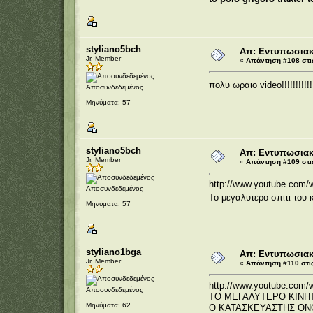
styliano5bch
Απ: Εντυπωσιακέ
Jr. Member
«
Απάντηση #108 στι
πολυ ωραιο video!!!!!!!!!!!
Αποσυνδεδεμένος
Μηνύματα: 57
styliano5bch
Απ: Εντυπωσιακέ
Jr. Member
«
Απάντηση #109 στι
http://www.youtube.com
Αποσυνδεδεμένος
Το μεγαλυτερο σπιτι του κ
Μηνύματα: 57
styliano1bga
Απ: Εντυπωσιακέ
Jr. Member
«
Απάντηση #110 στις
http://www.youtube.co
Αποσυνδεδεμένος
ΤΟ ΜΕΓΑΛΥΤΕΡΟ ΚΙΝΗ
Μηνύματα: 62
Ο ΚΑΤΑΣΚΕΥΑΣΤΗΣ ΟΝΟΜ