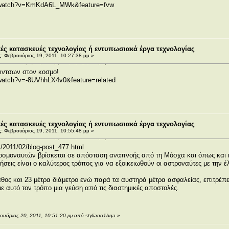
m/watch?v=KmKdA6L_MWk&feature=fvw
ς κατασκευές τεχνολογίας ή εντυπωσιακά έργα τεχνολογίας
:
Φεβρουάριος 19, 2011, 10:27:38 μμ »
ιντσων στον κοσμο!
watch?v=-8UVhhLX4v0&feature=related
ς κατασκευές τεχνολογίας ή εντυπωσιακά έργα τεχνολογίας
:
Φεβρουάριος 19, 2011, 10:55:48 μμ »
m/2011/02/blog-post_477.html
οσμοναυτών βρίσκεται σε απόσταση αναπνοής από τη Μόσχα και όπως και η 
σεις είναι ο καλύτερος τρόπος για να εξοικειωθούν οι αστροναύτες με την έ
βάθος και 23 μέτρα διάμετρο ενώ παρά τα αυστηρά μέτρα ασφαλείας, επιτρέπ
ε αυτό τον τρόπο μια γεύση από τις διαστημικές αποστολές.
ουάριος 20, 2011, 10:51:20 μμ από styliano1bga
»