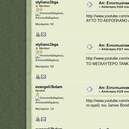
styliano1bga
Απ: Εντυπωσιακέ
Jr. Member
«
Απάντηση #116 στις
http://www.youtube.co
Αποσυνδεδεμένος
ΑΥΤΟ ΤΟ ΑΕΡΟΠΛΑΝΟ Α
Μηνύματα: 62
styliano1bga
Απ: Εντυπωσιακέ
Jr. Member
«
Απάντηση #117 στις
http://www.youtube.com
Αποσυνδεδεμένος
ΤΟ ΜΕΓΑΛΥΤΕΡΟ ΤΑΝΚ!
Μηνύματα: 62
evangeli3bdam
Απ: Εντυπωσιακέ
Newbie
«
Απάντηση #118 στις
http://www.youtube.co
Αποσυνδεδεμένος
το αμαξι του James Bond.
Μηνύματα: 14