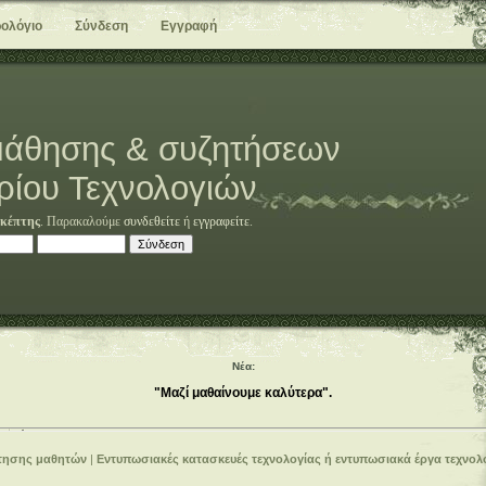
ολόγιο
Σύνδεση
Εγγραφή
άθησης & συζητήσεων
ρίου Τεχνολογιών
κέπτης
. Παρακαλούμε
συνδεθείτε
ή
εγγραφείτε
.
Νέα:
"Μαζί μαθαίνουμε καλύτερα".
τησης μαθητών
|
Εντυπωσιακές κατασκευές τεχνολογίας ή εντυπωσιακά έργα τεχνολ