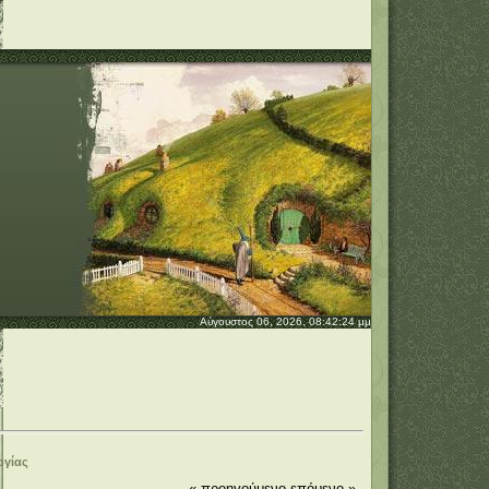
Αύγουστος 06, 2026, 08:42:24 μμ
ογίας
« προηγούμενο
επόμενο »