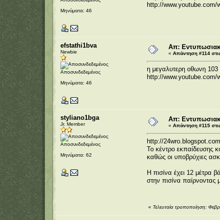
http://www.youtube.co
Μηνύματα: 46
efstathi1bva
Απ: Εντυπωσιακέ
Newbie
«
Απάντηση #114 στις
η μεγαλυτερη οθωνη 103 
Αποσυνδεδεμένος
http://www.youtube.com/
Μηνύματα: 46
styliano1bga
Απ: Εντυπωσιακέ
Jr. Member
«
Απάντηση #115 στις
http://24wro.blogspot.co
Αποσυνδεδεμένος
Το κέντρο εκπαίδευσης κ
Μηνύματα: 62
καθώς οι υποβρύχιες ασκή
Η πισίνα έχει 12 μέτρα 
στην πισίνα παίρνοντας μ
«
Τελευταία τροποποίηση: Φεβρ