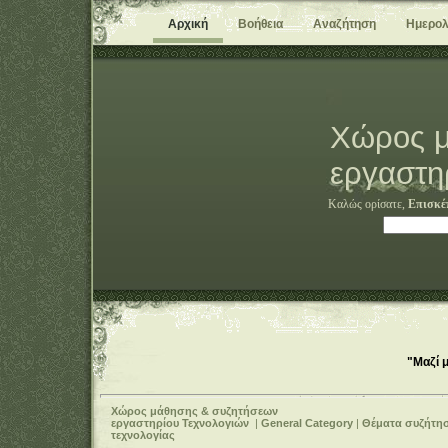
Αρχική
Βοήθεια
Αναζήτηση
Ημερολ
Χώρος μ
εργαστη
Καλώς ορίσατε,
Επισκέ
"Μαζί 
Χώρος μάθησης & συζητήσεων
εργαστηρίου Τεχνολογιών
|
General Category
|
Θέματα συζήτη
τεχνολογίας