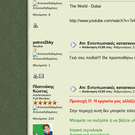
The World - Dubai
Αποσυνδεδεμένος
Μηνύματα: 8
http://www.youtube.com/watch?v=7
petros2bky
Απ: Εντυπωσιακές κατασκευέ
Newbie
«
Απάντηση #138 στις:
Φεβρουάριος 22
Γειά σας παιδιά!!! Θα προσπαθήσω 
Αποσυνδεδεμένος
Μηνύματα: 1
Πλατινάκης
Απ: Εντυπωσιακές κατασκευέ
Κώστας
«
Απάντηση #139 στις:
Φεβρουάριος 22
Administrator
Full Member
Προσοχή !!! Η εργασία μας αλλάζει
Στην περιοχή αυτή δεν μπορείτε πλέο
Αποσυνδεδεμένος
Μηνύματα: 224
Μπορείτε να συζητάτε ή να βάζετε υλ
Ιατρική τεχνολογία
Διαστημική τεχνολογία