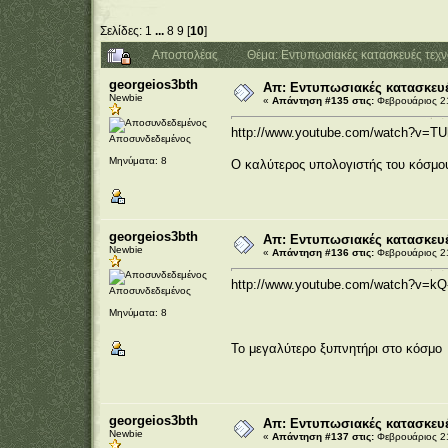
Σελίδες:
1
...
8
9
[
10
]
Αποστολέας
Θέμα: Εντυπωσιακές κατασκευές τεχ
georgeios3bth
Απ: Εντυπωσιακές κατασκευέ
Newbie
«
Απάντηση #135 στις:
Φεβρουάριος 21
http://www.youtube.com/watch?v
Αποσυνδεδεμένος
Μηνύματα: 8
Ο καλύτερος υπολογιστής του κόσμου
georgeios3bth
Απ: Εντυπωσιακές κατασκευέ
Newbie
«
Απάντηση #136 στις:
Φεβρουάριος 21
http://www.youtube.com/watch?v=kQ
Αποσυνδεδεμένος
Μηνύματα: 8
Το μεγαλύτερο ξυπνητήρι στο κόσμο
georgeios3bth
Απ: Εντυπωσιακές κατασκευέ
Newbie
«
Απάντηση #137 στις:
Φεβρουάριος 21