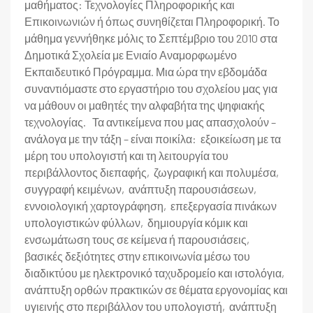
μαθήματος: Τεχνολογίες Πληροφορικής και
Επικοινωνιών ή όπως συνηθίζεται Πληροφορική. Το
μάθημα γεννήθηκε μόλις το Σεπτέμβριο του 2010 στα
Δημοτικά Σχολεία με Ενιαίο Αναμορφωμένο
Εκπαιδευτικό Πρόγραμμα. Μια ώρα την εβδομάδα
συναντιόμαστε στο εργαστήριο του σχολείου μας για
να μάθουν οι μαθητές την αλφαβήτα της ψηφιακής
τεχνολογίας. Τα αντικείμενα που μας απασχολούν –
ανάλογα με την τάξη – είναι ποικίλα: εξοικείωση με τα
μέρη του υπολογιστή και τη λειτουργία του
περιβάλλοντος διεπαφής, ζωγραφική και πολυμέσα,
συγγραφή κειμένων, ανάπτυξη παρουσιάσεων,
εννοιολογική χαρτογράφηση, επεξεργασία πινάκων
υπολογιστικών φύλλων, δημιουργία κόμικ και
ενσωμάτωση τους σε κείμενα ή παρουσιάσεις,
βασικές δεξιότητες στην επικοινωνία μέσω του
διαδικτύου με ηλεκτρονικό ταχυδρομείο και ιστολόγια,
ανάπτυξη ορθών πρακτικών σε θέματα εργονομίας και
υγιεινής στο περιβάλλον του υπολογιστή, ανάπτυξη