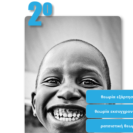
θεωρία εξάρτη
θεωρία εκσυγχρον
ρατσιστική θεω