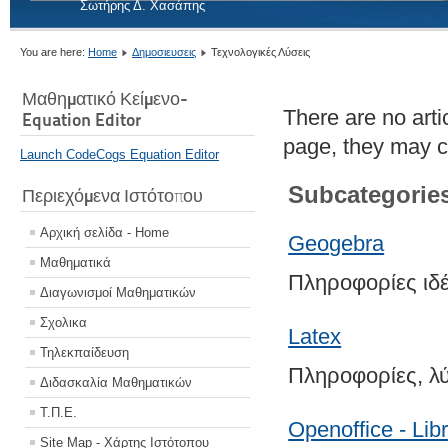
Σωτήρης Δ. Χασάπης
You are here:
Home
Δημοσιευσεις
Τεχνολογικές Λύσεις
Μαθηματικό Κείμενο-
There are no artic
Equation Editor
page, they may co
Launch CodeCogs Equation Editor
Subcategorie
Περιεχόμενα Ιστότοπου
Αρχική σελίδα - Home
Geogebra
Μαθηματικά
Πληροφορίες ιδέ
Διαγωνισμοί Μαθηματικών
Σχολικα
Latex
Τηλεκπαίδευση
Πληροφορίες, λύ
Διδασκαλία Μαθηματικών
Τ.Π.Ε.
Openoffice - Libr
Site Map - Χάρτης Ιστότοπου