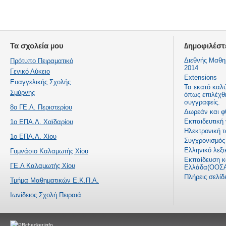
Τα σχολεία μου
Δημοφιλέστ
Διεθνής Μαθη
Πρότυπο Πειραματικό
2014
Γενικό Λύκειο
Extensions
Ευαγγελικής Σχολής
Τα εκατό καλ
Σμύρνης
όπως επιλέχθ
συγγραφείς.
8ο ΓΕ.Λ. Περιστερίου
Δωρεάν και φ
Εκπαιδευτική
1ο ΕΠΑ.Λ. Χαϊδαρίου
Ηλεκτρονική τ
1ο ΕΠΑ.Λ. Χίου
Συγχρονισμός 
Ελληνικό λεξι
Γυμνάσιο Καλαμωτής Χίου
Εκπαίδευση κα
ΓΕ.Λ Καλαμωτής Χίου
Ελλάδα(ΟΟΣΑ
Πλήρεις σελί
Τμήμα Μαθηματικών Ε.Κ.Π.Α.
Ιωνίδειος Σχολή Πειραιά