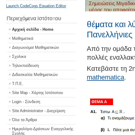
Launch CodeCogs Equation Editor
Περιεχόμενα Ιστότοπου
θέματα και 
Αρχική σελίδα - Home
Πανελλήνιες
Μαθηματικά
Από την ομάδα τ
Διαγωνισμοί Μαθηματικών
πολλές εναλλακτ
Σχολικα
Τηλεκπαίδευση
Κατεβάστε τη 2
Διδασκαλία Μαθηματικών
mathematica
.
Τ.Π.Ε.
Site Map - Χάρτης Ιστότοπου
Login - Σύνδεση
Site Administrator - Διαχείριση
Όλα τα Άρθρα
Ημερολόγιο Δράσεων Ευαγγελικής
Σχολής