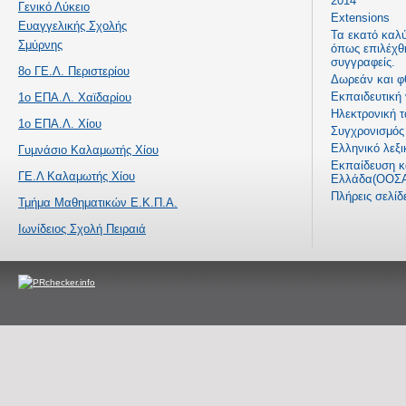
2014
Γενικό Λύκειο
Extensions
Ευαγγελικής Σχολής
Τα εκατό καλ
Σμύρνης
όπως επιλέχθ
συγγραφείς.
8ο ΓΕ.Λ. Περιστερίου
Δωρεάν και φ
Εκπαιδευτική
1ο ΕΠΑ.Λ. Χαϊδαρίου
Ηλεκτρονική τ
1ο ΕΠΑ.Λ. Χίου
Συγχρονισμός 
Ελληνικό λεξι
Γυμνάσιο Καλαμωτής Χίου
Εκπαίδευση κα
ΓΕ.Λ Καλαμωτής Χίου
Ελλάδα(ΟΟΣΑ
Πλήρεις σελί
Τμήμα Μαθηματικών Ε.Κ.Π.Α.
Ιωνίδειος Σχολή Πειραιά