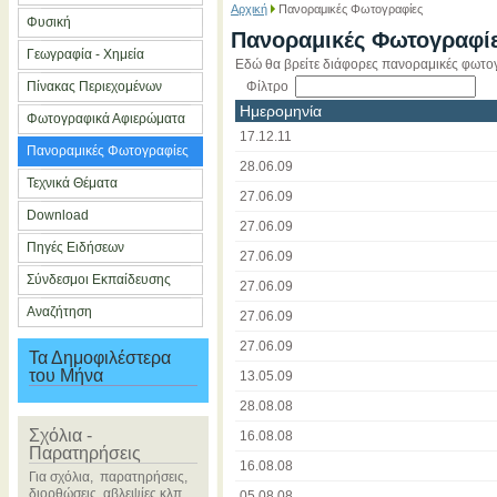
Αρχική
Πανοραμικές Φωτογραφίες
Φυσική
Πανοραμικές Φωτογραφί
Γεωγραφία - Χημεία
Εδώ θα βρείτε διάφορες πανοραμικές φωτο
Πίνακας Περιεχομένων
Φίλτρο
Σ
Ημερομηνία
Φωτογραφικά Αφιερώματα
17.12.11
Πανοραμικές Φωτογραφίες
28.06.09
Τεχνικά Θέματα
27.06.09
Download
27.06.09
Πηγές Ειδήσεων
27.06.09
Σύνδεσμοι Εκπαίδευσης
27.06.09
Αναζήτηση
27.06.09
27.06.09
Τα Δημοφιλέστερα
του Μήνα
13.05.09
28.08.08
Σχόλια -
16.08.08
Παρατηρήσεις
16.08.08
Για σχόλια, παρατηρήσεις,
διορθώσεις, αβλεψίες κλπ
05.08.08