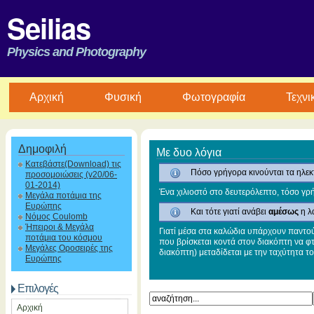
Seilias
Physics and Photography
Aρχική
Φυσική
Φωτογραφία
Τεχνι
Δημοφιλή
Με δυο λόγια
Κατεβάστε(Download) τις
Πόσο γρήγορα κινούνται τα ηλεκ
προσομοιώσεις (v20/06-
01-2014)
Ένα χιλιοστό στο δευτερόλεπτο, τόσο γρή
Μεγάλα ποτάμια της
Ευρώπης
Και τότε γιατί ανάβει
αμέσως
η λ
Νόμος Coulomb
Ήπειροι & Μεγάλα
Γιατί μέσα στα καλώδια υπάρχουν παντού 
ποτάμια του κόσμου
που βρίσκεται κοντά στον διακόπτη να φτ
Μεγάλες Οροσειρές της
διακόπτη) μεταδίδεται με την ταχύτητα τ
Ευρώπης
Επιλογές
Αρχική