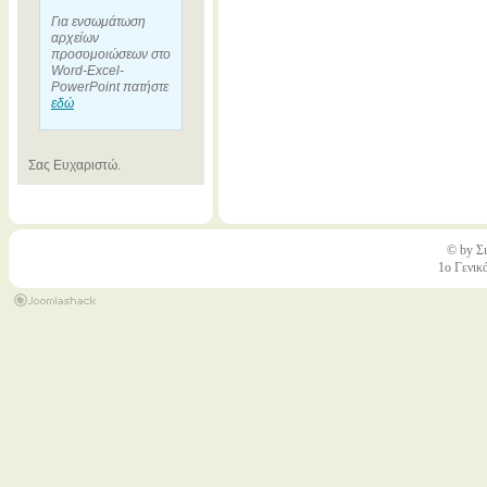
Για ενσωμάτωση
αρχείων
προσομοιώσεων στο
Word-Excel-
PowerPoint πατήστε
εδώ
Σας Ευχαριστώ.
© by Σι
1ο Γενικ