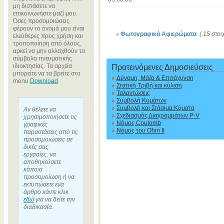
μη διστάσετε να
επικοινωνήστε μαζί μου.
Όσες προσομοιώσεις
φέρουν το όνομά μου είναι
Φωτογραφικά Αφιερώματα
( 15 στοι
ελεύθερες προς χρήση και
τροποποίηση από όλους,
αρκεί να μην αλλαχθούν τα
σύμβολα πνευματικής
ιδιοκτησίας. Τα αρχεία
Προτεινόμενες Δημοσιεύσεις
μπορείτε να τα βρείτε στο
Δύναμη, Μάζα & Επιτάχυνση
menu
Download
.
Στατική Τριβή και κύλιση
Ταλαντώσεις
Συμβολή Κυμάτων
Συμβολή και Στάσιμα Κύματα
Αν θέλετε να
Σχεδιασμός Διαγραμμάτων P-V
χρησιμοποιήσετε τις
Νόμος Coulomb
γραφικές
Νόμος του Ohm II
παραστάσεις από τις
προσομοιώσεις σε
δικές σας
εργασίες, να
αποθηκεύσετε
κάποια
προσομοίωση ή να
εκτυπώσετε ένα
άρθρο κάντε κλικ
εδώ
για να δείτε την
διαδικασία.