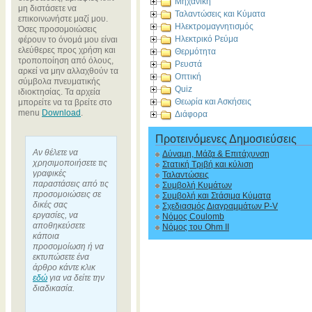
Μηχανική
μη διστάσετε να
Ταλαντώσεις και Κύματα
επικοινωνήστε μαζί μου.
Ηλεκτρομαγνητισμός
Όσες προσομοιώσεις
Ηλεκτρικό Ρεύμα
φέρουν το όνομά μου είναι
ελεύθερες προς χρήση και
Θερμότητα
τροποποίηση από όλους,
Ρευστά
αρκεί να μην αλλαχθούν τα
Οπτική
σύμβολα πνευματικής
Quiz
ιδιοκτησίας. Τα αρχεία
Θεωρία και Ασκήσεις
μπορείτε να τα βρείτε στο
menu
Download
.
Διάφορα
Προτεινόμενες Δημοσιεύσεις
Αν θέλετε να
Δύναμη, Μάζα & Επιτάχυνση
χρησιμοποιήσετε τις
Στατική Τριβή και κύλιση
γραφικές
Ταλαντώσεις
παραστάσεις από τις
Συμβολή Κυμάτων
προσομοιώσεις σε
Συμβολή και Στάσιμα Κύματα
δικές σας
Σχεδιασμός Διαγραμμάτων P-V
εργασίες, να
Νόμος Coulomb
αποθηκεύσετε
Νόμος του Ohm II
κάποια
προσομοίωση ή να
εκτυπώσετε ένα
άρθρο κάντε κλικ
εδώ
για να δείτε την
διαδικασία.