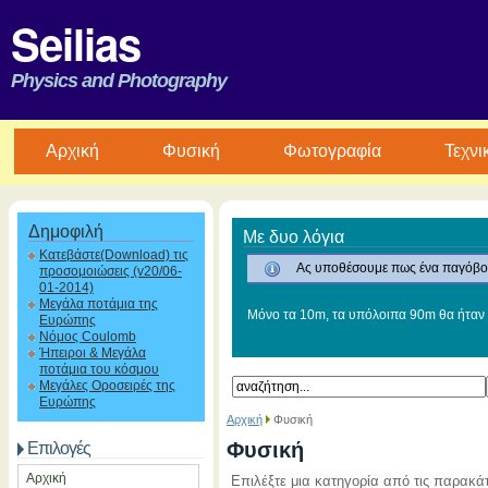
Seilias
Physics and Photography
Aρχική
Φυσική
Φωτογραφία
Τεχνι
Δημοφιλή
Με δυο λόγια
Κατεβάστε(Download) τις
Ας υποθέσουμε πως ένα παγόβου
προσομοιώσεις (v20/06-
01-2014)
Μεγάλα ποτάμια της
Μόνο τα 10m, τα υπόλοιπα 90m θα ήταν 
Ευρώπης
Νόμος Coulomb
Ήπειροι & Μεγάλα
ποτάμια του κόσμου
Μεγάλες Οροσειρές της
Ευρώπης
Αρχική
Φυσική
Φυσική
Επιλογές
Αρχική
Επιλέξτε μια κατηγορία από τις παρακάτ