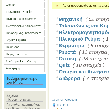
Φυσική
Αν οι προσομοιώσεις σε java δε
Γεωγραφία - Χημεία
Μηχανική
( 52 στοιχε
Πίνακας Περιεχομένων
Ταλαντώσεις και Κύ
Φωτογραφικά Αφιερώματα
Ηλεκτρομαγνητισμό
Πανοραμικές Φωτογραφίες
Ηλεκτρικό Ρεύμα
( 
Τεχνικά Θέματα
Θερμότητα
( 9 στοιχε
Download
Ρευστά
( 11 στοιχεία 
Πηγές Ειδήσεων
Οπτική
( 28 στοιχεία 
Σύνδεσμοι Εκπαίδευσης
Quiz
( 18 στοιχεία )
Αναζήτηση
Θεωρία και Ασκήσει
Διάφορα
( 7 στοιχεία
Τα Δημοφιλέστερα
του Μήνα
Σχόλια -
Παρατηρήσεις
Open All
|
Close All
Για σχόλια, παρατηρήσεις,
ΦΥΣΙΚΗ
διορθώσεις, αβλεψίες κλπ