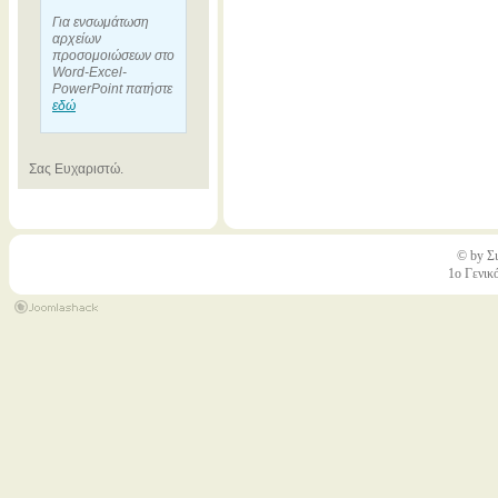
Για ενσωμάτωση
αρχείων
προσομοιώσεων στο
Word-Excel-
PowerPoint πατήστε
εδώ
Σας Ευχαριστώ.
© by Σι
1ο Γενικ