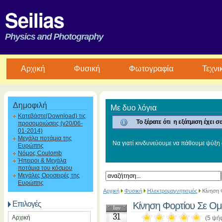
Seilias
Physics and Photography
Aρχική
Φυσική
Φωτογραφία
Τεχνι
Δημοφιλή
Με δυο λόγια
Κατεβάστε(Download) τις
Το ξέρατε ότι η εξάτμιση έχει
προσομοιώσεις (v20/06-
01-2014)
Μεγάλα ποτάμια της
Να γιατί κινδυνεύουμε να πάθουμε ψύξη ό
Ευρώπης
Νόμος Coulomb
Ήπειροι & Μεγάλα
ποτάμια του κόσμου
Μεγάλες Οροσειρές της
Ευρώπης
Αρχική
Φυσική
Ηλεκτρομαγνητισμός
Κίνηση 
Επιλογές
Κίνηση Φορτίου Σε Ομ
Ιαν
31
Αρχική
(5 ψή