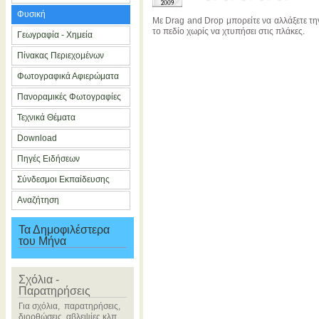
2009
Φυσική
Με Drag and Drop μπορείτε να αλλάξετε την 
το πεδίο χωρίς να χτυπήσει στις πλάκες.
Γεωγραφία - Χημεία
Πίνακας Περιεχομένων
Φωτογραφικά Αφιερώματα
Πανοραμικές Φωτογραφίες
Τεχνικά Θέματα
Download
Πηγές Ειδήσεων
Σύνδεσμοι Εκπαίδευσης
Αναζήτηση
Τα Δημοφιλέστερα
του Μήνα
Σχόλια -
Παρατηρήσεις
Για σχόλια, παρατηρήσεις,
διορθώσεις, αβλεψίες κλπ