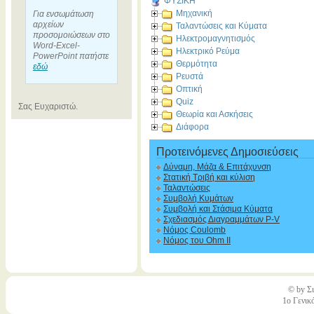
ΦΥΣΙΚΗ
Μηχανική
Για ενσωμάτωση
αρχείων
Ταλαντώσεις και Κύματα
προσομοιώσεων στο
Ηλεκτρομαγνητισμός
Word-Excel-
Ηλεκτρικό Ρεύμα
PowerPoint πατήστε
Θερμότητα
εδώ
Ρευστά
Οπτική
Quiz
Σας Ευχαριστώ.
Θεωρία και Ασκήσεις
Διάφορα
Προτεινόμενες Δημοσιεύσεις
Δύναμη, Μάζα & Επιτάχυνση
Στατική Τριβή και κύλιση
Ταλαντώσεις
Συμβολή Κυμάτων
Συμβολή και Στάσιμα Κύματα
Σχεδιασμός Διαγραμμάτων P-V
Νόμος Coulomb
Νόμος του Ohm II
© by Σι
1ο Γενικ