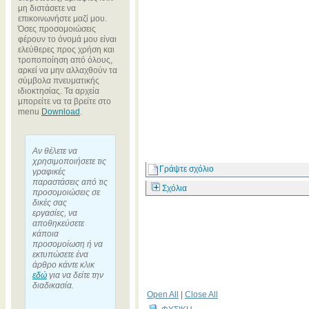
μη διστάσετε να
επικοινωνήστε μαζί μου.
Όσες προσομοιώσεις
φέρουν το όνομά μου είναι
ελεύθερες προς χρήση και
τροποποίηση από όλους,
αρκεί να μην αλλαχθούν τα
σύμβολα πνευματικής
ιδιοκτησίας. Τα αρχεία
μπορείτε να τα βρείτε στο
menu
Download
.
Αν θέλετε να
χρησιμοποιήσετε τις
Γράψτε σχόλιο
γραφικές
παραστάσεις από τις
Σχόλια
προσομοιώσεις σε
δικές σας
εργασίες, να
αποθηκεύσετε
κάποια
προσομοίωση ή να
εκτυπώσετε ένα
άρθρο κάντε κλικ
εδώ
για να δείτε την
διαδικασία.
Open All
|
Close All