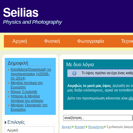
Seilias
Physics and Photography
Aρχική
Φυσική
Φωτογραφία
Τεχνι
Δημοφιλή
Με δυο λόγια
Κατεβάστε(Download) τις
Τι ύψος πρέπει να έχει ένας καθ
προσομοιώσεις (v20/06-
01-2014)
Μεγάλα ποτάμια της
Ακριβώς το μισό μας ύψος
. Δηλαδή αν τ
Ευρώπης
μας δείξει ολόκληρους, αρκεί να τοποθετ
Νόμος Coulomb
Ήπειροι & Μεγάλα
Δείτε την προσομοίωση κάνοντας κλικ
εδ
ποτάμια του κόσμου
Μεγάλες Οροσειρές της
Ευρώπης
Επιλογές
Αρχική
Φυσική
Θερμότητα
Σχεδιασμός Διαγρ
Αρχική