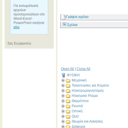
Για ενσωμάτωση
αρχείων
προσομοιώσεων στο
Γράψτε σχόλιο
Word-Excel-
PowerPoint πατήστε
Σχόλια
εδώ
Σας Ευχαριστώ.
Open All
|
Close All
ΦΥΣΙΚΗ
Μηχανική
Ταλαντώσεις και Κύματα
Ηλεκτρομαγνητισμός
Ηλεκτρικό Ρεύμα
Θερμότητα
Ρευστά
Οπτική
Quiz
Θεωρία και Ασκήσεις
Διάφορα