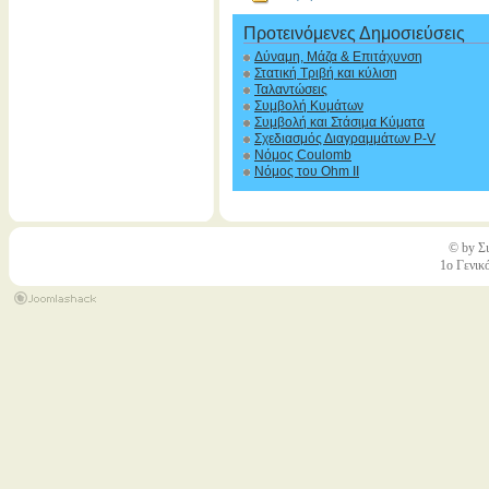
Προτεινόμενες Δημοσιεύσεις
Δύναμη, Μάζα & Επιτάχυνση
Στατική Τριβή και κύλιση
Ταλαντώσεις
Συμβολή Κυμάτων
Συμβολή και Στάσιμα Κύματα
Σχεδιασμός Διαγραμμάτων P-V
Νόμος Coulomb
Νόμος του Ohm II
© by Σι
1ο Γενικ