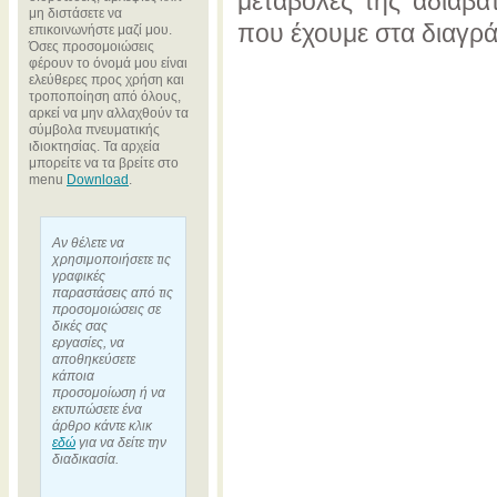
μεταβολές της αδιαβατ
μη διστάσετε να
που έχουμε στα διαγρά
επικοινωνήστε μαζί μου.
Όσες προσομοιώσεις
φέρουν το όνομά μου είναι
ελεύθερες προς χρήση και
τροποποίηση από όλους,
αρκεί να μην αλλαχθούν τα
σύμβολα πνευματικής
ιδιοκτησίας. Τα αρχεία
μπορείτε να τα βρείτε στο
menu
Download
.
Αν θέλετε να
χρησιμοποιήσετε τις
γραφικές
παραστάσεις από τις
προσομοιώσεις σε
δικές σας
εργασίες, να
αποθηκεύσετε
κάποια
προσομοίωση ή να
εκτυπώσετε ένα
άρθρο κάντε κλικ
εδώ
για να δείτε την
διαδικασία.