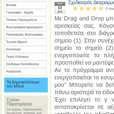
Σχεδιασμός Διαγραμμ
Ιούν
Φυσική
10
(5 ψή
2009
Γεωγραφία - Χημεία
Με Drag and Drop μπο
Πίνακας Περιεχομένων
αρεσκείας σας. Κάνο
Φωτογραφικά Αφιερώματα
τοποθετείτε στο διάγ
Πανοραμικές Φωτογραφίες
σημείο (1). Στην συνέχ
Τεχνικά Θέματα
σημείο το σημείο (2)
Download
ενεργοποιείτε το πλ
Πηγές Ειδήσεων
προσπαθεί να μαντέψει 
Σύνδεσμοι Εκπαίδευσης
Αν το πρόγραμμα ανιχ
Αναζήτηση
ενεργοποιείται το κουμ
Τα Δημοφιλέστερα
μου" Μπορείτε να δεί
του Μήνα
πάνω αριστερά το είδο
Έχει επιλεγεί το γ 
Σχόλια -
Παρατηρήσεις
ανταποκρίνεται σε αέ
Για σχόλια, παρατηρήσεις,
διορθώσεις, αβλεψίες κλπ