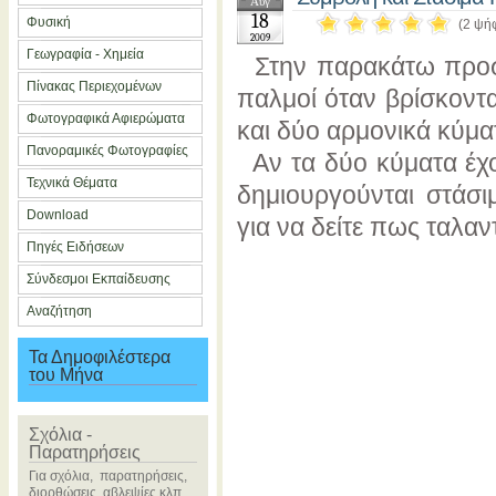
Αύγ
18
Φυσική
(2 ψή
2009
Γεωγραφία - Χημεία
Στην παρακάτω προσο
Πίνακας Περιεχομένων
παλμοί όταν βρίσκοντ
Φωτογραφικά Αφιερώματα
και δύο αρμονικά κύματ
Πανοραμικές Φωτογραφίες
Αν τα δύο κύματα έχου
Τεχνικά Θέματα
δημιουργούνται στάσι
Download
για να δείτε πως ταλαν
Πηγές Ειδήσεων
Σύνδεσμοι Εκπαίδευσης
Αναζήτηση
Τα Δημοφιλέστερα
του Μήνα
Σχόλια -
Παρατηρήσεις
Για σχόλια, παρατηρήσεις,
διορθώσεις, αβλεψίες κλπ