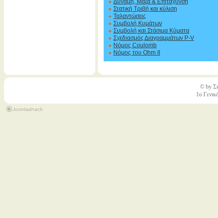
Δύναμη, Μάζα & Επιτάχυνση
Στατική Τριβή και κύλιση
Ταλαντώσεις
Συμβολή Κυμάτων
Συμβολή και Στάσιμα Κύματα
Σχεδιασμός Διαγραμμάτων P-V
Νόμος Coulomb
Νόμος του Ohm II
© by Σι
1ο Γενικ