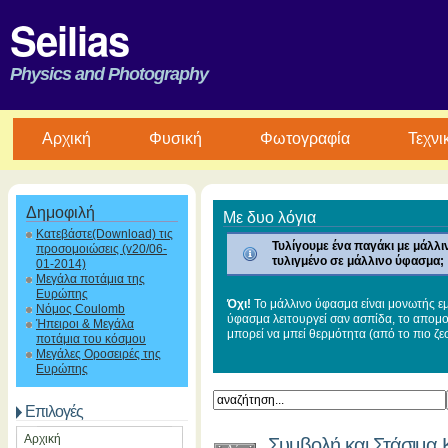
Seilias
Physics and Photography
Aρχική
Φυσική
Φωτογραφία
Τεχνι
Δημοφιλή
Με δυο λόγια
Κατεβάστε(Download) τις
Τυλίγουμε ένα παγάκι με μάλλι
προσομοιώσεις (v20/06-
τυλιγμένο σε μάλλινο ύφασμα;
01-2014)
Μεγάλα ποτάμια της
Ευρώπης
Όχι!
Το μάλλινο ύφασμα είναι μονωτής εμ
Νόμος Coulomb
ύφασμα λειτουργεί σαν ασπίδα, το απομο
Ήπειροι & Μεγάλα
μπορεί να μπεί θερμότητα (από το πιο ζε
ποτάμια του κόσμου
Μεγάλες Οροσειρές της
Ευρώπης
Επιλογές
Αρχική
Συμβολή και Στάσιμα