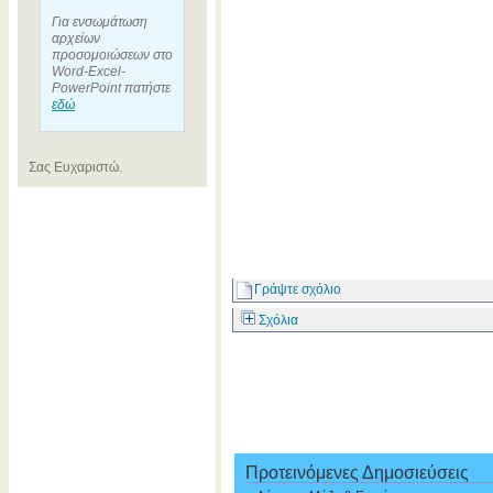
Για ενσωμάτωση
αρχείων
προσομοιώσεων στο
Word-Excel-
PowerPoint πατήστε
εδώ
Σας Ευχαριστώ.
Γράψτε σχόλιο
Σχόλια
Προτεινόμενες Δημοσιεύσεις