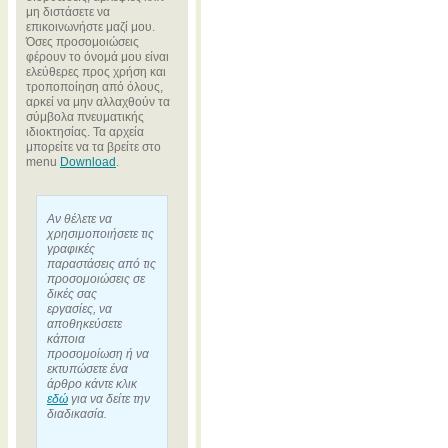
μη διστάσετε να
επικοινωνήστε μαζί μου.
Όσες προσομοιώσεις
φέρουν το όνομά μου είναι
ελεύθερες προς χρήση και
τροποποίηση από όλους,
αρκεί να μην αλλαχθούν τα
σύμβολα πνευματικής
ιδιοκτησίας. Τα αρχεία
μπορείτε να τα βρείτε στο
menu
Download
.
Αν θέλετε να
χρησιμοποιήσετε τις
γραφικές
παραστάσεις από τις
προσομοιώσεις σε
δικές σας
εργασίες, να
αποθηκεύσετε
κάποια
προσομοίωση ή να
εκτυπώσετε ένα
άρθρο κάντε κλικ
εδώ
για να δείτε την
διαδικασία.