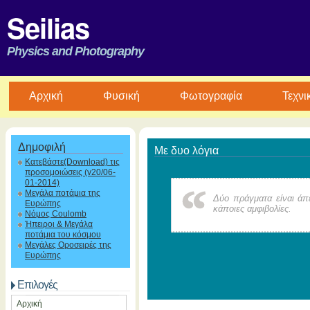
Seilias
Physics and Photography
Aρχική
Φυσική
Φωτογραφία
Τεχνι
Δημοφιλή
Με δυο λόγια
Κατεβάστε(Download) τις
προσομοιώσεις (v20/06-
01-2014)
Μεγάλα ποτάμια της
Δύο πράγματα είναι άπ
Ευρώπης
κάποιες αμφιβολίες.
Νόμος Coulomb
Ήπειροι & Μεγάλα
ποτάμια του κόσμου
Μεγάλες Οροσειρές της
Ευρώπης
Επιλογές
Αρχική