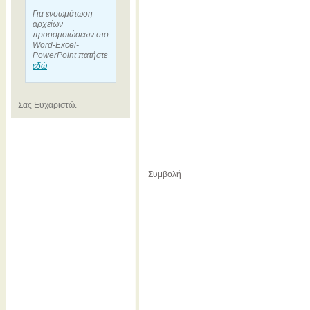
Για ενσωμάτωση
αρχείων
προσομοιώσεων στο
Word-Excel-
PowerPoint πατήστε
εδώ
Σας Ευχαριστώ.
Συμβολή