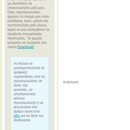
μη διστάσετε να
επικοινωνήστε μαζί μου.
Όσες προσομοιώσεις
φέρουν το όνομά μου είναι
ελεύθερες προς χρήση και
τροποποίηση από όλους,
αρκεί να μην αλλαχθούν τα
σύμβολα πνευματικής
ιδιοκτησίας. Τα αρχεία
μπορείτε να τα βρείτε στο
menu
Download
.
Αν θέλετε να
χρησιμοποιήσετε τις
γραφικές
παραστάσεις από τις
προσομοιώσεις σε
Ανάκλαση
δικές σας
εργασίες, να
αποθηκεύσετε
κάποια
προσομοίωση ή να
εκτυπώσετε ένα
άρθρο κάντε κλικ
εδώ
για να δείτε την
διαδικασία.