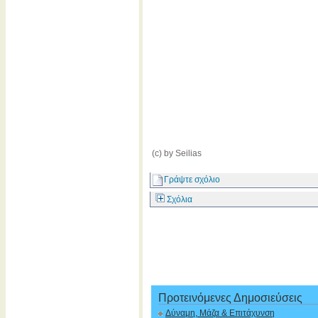
(c) by Seilias
Γράψτε σχόλιο
Σχόλια
Προτεινόμενες Δημοσιεύσεις
Δύναμη, Μάζα & Επιτάχυνση