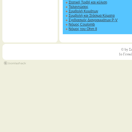
Στατική Τριβή και κύλιση
Ταλαντώσεις
Συμβολή Κυμάτων
Συμβολή και Στάσιμα Κύματα
Σχεδιασμός Διαγραμμάτων P-V
Νόμος Coulomb
Νόμος του Ohm II
© by Σι
1ο Γενικ