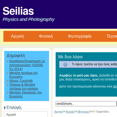
Seilias
Physics and Photography
Aρχική
Φυσική
Φωτογραφία
Τεχνι
Δημοφιλή
Με δυο λόγια
Κατεβάστε(Download) τις
Τι ύψος πρέπει να έχει ένας καθ
προσομοιώσεις (v20/06-
01-2014)
Μεγάλα ποτάμια της
Ακριβώς το μισό μας ύψος
. Δηλαδή αν τ
Ευρώπης
μας δείξει ολόκληρους, αρκεί να τοποθετ
Νόμος Coulomb
Ήπειροι & Μεγάλα
Δείτε την προσομοίωση κάνοντας κλικ
εδ
ποτάμια του κόσμου
Μεγάλες Οροσειρές της
Ευρώπης
Επιλογές
Αρχική
Φυσική
Μηχανική
Η Τραμπάλα
Αρχική