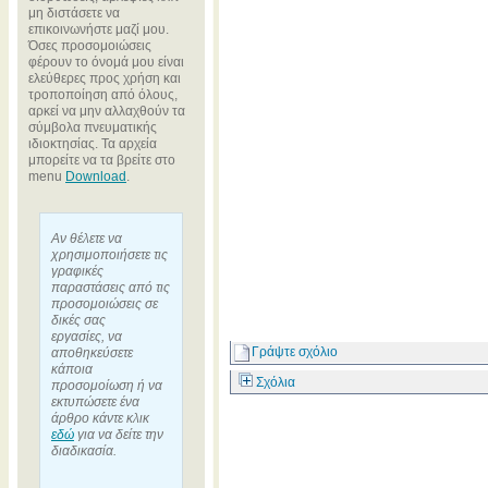
μη διστάσετε να
επικοινωνήστε μαζί μου.
Όσες προσομοιώσεις
φέρουν το όνομά μου είναι
ελεύθερες προς χρήση και
τροποποίηση από όλους,
αρκεί να μην αλλαχθούν τα
σύμβολα πνευματικής
ιδιοκτησίας. Τα αρχεία
μπορείτε να τα βρείτε στο
menu
Download
.
Αν θέλετε να
χρησιμοποιήσετε τις
γραφικές
παραστάσεις από τις
προσομοιώσεις σε
δικές σας
εργασίες, να
Γράψτε σχόλιο
αποθηκεύσετε
κάποια
Σχόλια
προσομοίωση ή να
εκτυπώσετε ένα
άρθρο κάντε κλικ
εδώ
για να δείτε την
διαδικασία.