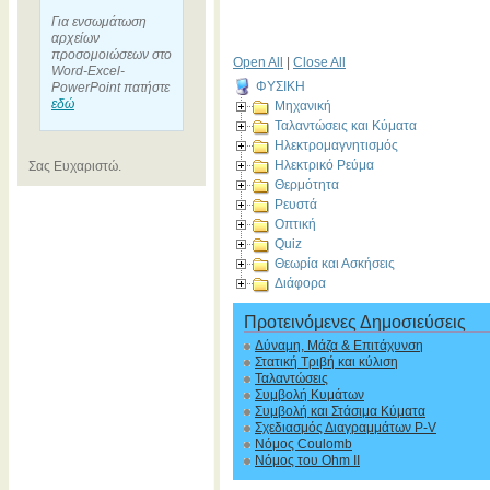
Για ενσωμάτωση
αρχείων
προσομοιώσεων στο
Open All
|
Close All
Word-Excel-
ΦΥΣΙΚΗ
PowerPoint πατήστε
εδώ
Μηχανική
Ταλαντώσεις και Κύματα
Ηλεκτρομαγνητισμός
Ηλεκτρικό Ρεύμα
Σας Ευχαριστώ.
Θερμότητα
Ρευστά
Οπτική
Quiz
Θεωρία και Ασκήσεις
Διάφορα
Προτεινόμενες Δημοσιεύσεις
Δύναμη, Μάζα & Επιτάχυνση
Στατική Τριβή και κύλιση
Ταλαντώσεις
Συμβολή Κυμάτων
Συμβολή και Στάσιμα Κύματα
Σχεδιασμός Διαγραμμάτων P-V
Νόμος Coulomb
Νόμος του Ohm II