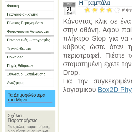
Η Τραμπάλα
Φεβ
Φυσική
21
(8 ψή
2010
Γεωγραφία - Χημεία
Κάνοντας κλικ σε ένα
Πίνακας Περιεχομένων
στην οθόνη. Αφού παίξ
Φωτογραφικά Αφιερώματα
πλήκτρο Stop για να 
Πανοραμικές Φωτογραφίες
κύβους ώστε όταν τ
Τεχνικά Θέματα
περιστραφεί. Πιέστε 
Download
σταματημένη έχετε τη
Πηγές Ειδήσεων
Drop.
Σύνδεσμοι Εκπαίδευσης
Για την συγκεκριμέ
Αναζήτηση
λογισμικού
Box2D Phy
Τα Δημοφιλέστερα
του Μήνα
Σχόλια -
Παρατηρήσεις
Για σχόλια, παρατηρήσεις,
διορθώσεις, αβλεψίες κλπ