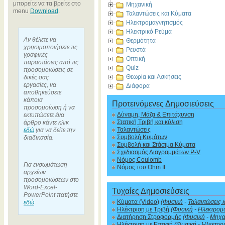
μπορείτε να τα βρείτε στο
Μηχανική
menu
Download
.
Ταλαντώσεις και Κύματα
Ηλεκτρομαγνητισμός
Ηλεκτρικό Ρεύμα
Αν θέλετε να
Θερμότητα
χρησιμοποιήσετε τις
Ρευστά
γραφικές
Οπτική
παραστάσεις από τις
Quiz
προσομοιώσεις σε
Θεωρία και Ασκήσεις
δικές σας
εργασίες, να
Διάφορα
αποθηκεύσετε
κάποια
Προτεινόμενες Δημοσιεύσεις
προσομοίωση ή να
Δύναμη, Μάζα & Επιτάχυνση
εκτυπώσετε ένα
Στατική Τριβή και κύλιση
άρθρο κάντε κλικ
Ταλαντώσεις
εδώ
για να δείτε την
Συμβολή Κυμάτων
διαδικασία.
Συμβολή και Στάσιμα Κύματα
Σχεδιασμός Διαγραμμάτων P-V
Νόμος Coulomb
Για ενσωμάτωση
Νόμος του Ohm II
αρχείων
προσομοιώσεων στο
Word-Excel-
Τυχαίες Δημοσιεύσεις
PowerPoint πατήστε
Κύματα (Video)
(
Φυσική
-
Ταλαντώσεις 
εδώ
Ηλέκτριση με Τριβή
(
Φυσική
-
Ηλεκτρομ
Διατήρηση Στροφορμής
(
Φυσική
-
Μηχα
Ηλέκτριση με Επαφή
(
Φυσική
-
Ηλεκτρο