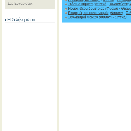
Σας Ευχαριστώ.
Στάσιμα κύματα
(
Φυσική
-
Ταλαντώσεις 
Νόμος Θερμιδομετρίας
(
Φυσική
-
Θερμό
Εκκρεμές και συντονισμός
(
Φυσική
-
Ταλ
Συνδιασμοί Φακών
(
Φυσική
-
Οπτική
)
Η Σελήνη τώρα :