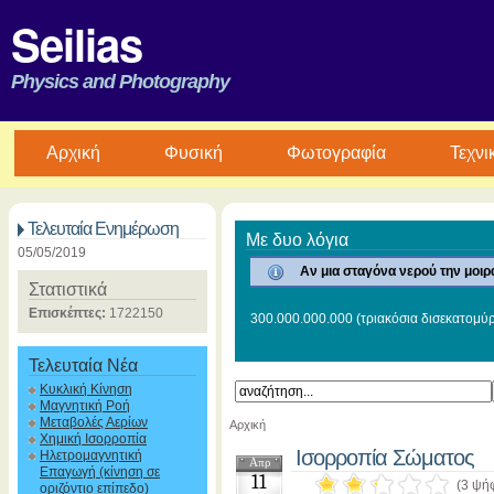
Seilias
Physics and Photography
Aρχική
Φυσική
Φωτογραφία
Τεχνι
Τελευταία Ενημέρωση
Με δυο λόγια
05/05/2019
Αν μια σταγόνα νερού την μοιρ
Στατιστικά
Επισκέπτες:
1722150
300.000.000.000 (τριακόσια δισεκατομύρ
Τελευταία Νέα
Κυκλική Κίνηση
Μαγνητική Ροή
Μεταβολές Αερίων
Αρχική
Χημική Ισορροπία
Ισορροπία Σώματος
Ηλετρομαγνητική
Απρ
Επαγωγή (κίνηση σε
11
(3 ψή
οριζόντιο επίπεδο)