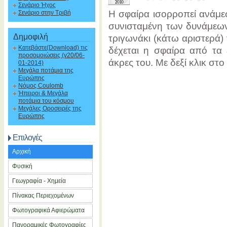
2010
Σενάριο Ήχος
Η σφαίρα ισορροπεί ανάμεσ
Σενάριο στην Τριβή
συνισταμένη των δυνάμεων 
Δημοφιλή
τριγωνάκι (κάτω αριστερά)
Κατεβάστε(Download) τις
δέχεται η σφαίρα από τα 
προσομοιώσεις (v20/06-
άκρες του. Με δεξί κλικ στο
01-2014)
Μεγάλα ποτάμια της
Ευρώπης
Νόμος Coulomb
Ήπειροι & Μεγάλα
ποτάμια του κόσμου
Μεγάλες Οροσειρές της
Ευρώπης
Επιλογές
Αρχική
Φυσική
Γεωγραφία - Χημεία
Πίνακας Περιεχομένων
Φωτογραφικά Αφιερώματα
Πανοραμικές Φωτογραφίες