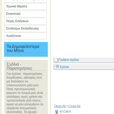
Τεχνικά Θέματα
Download
Πηγές Ειδήσεων
Σύνδεσμοι Εκπαίδευσης
Αναζήτηση
Τα Δημοφιλέστερα
του Μήνα
Γράψτε σχόλιο
Σχόλια -
Σχόλια
Παρατηρήσεις
Για σχόλια, παρατηρήσεις,
διορθώσεις, αβλεψίες κλπ
μη διστάσετε να
επικοινωνήστε μαζί μου.
Όσες προσομοιώσεις
φέρουν το όνομά μου είναι
ελεύθερες προς χρήση και
τροποποίηση από όλους,
αρκεί να μην αλλαχθούν τα
Open All
|
Close All
σύμβολα πνευματικής
ΦΥΣΙΚΗ
ιδιοκτησίας. Τα αρχεία