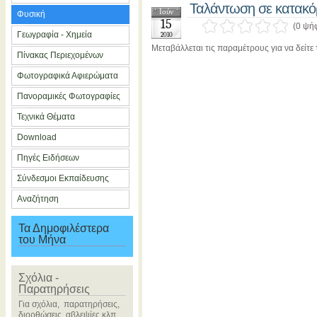
Ταλάντωση σε κατακό
Ιούν
Φυσική
15
(0 ψή
Γεωγραφία - Χημεία
2010
Μεταβάλλεται τις παραμέτρους για να δείτ
Πίνακας Περιεχομένων
Φωτογραφικά Αφιερώματα
Πανοραμικές Φωτογραφίες
Τεχνικά Θέματα
Download
Πηγές Ειδήσεων
Σύνδεσμοι Εκπαίδευσης
Αναζήτηση
Τα Δημοφιλέστερα
του Μήνα
Σχόλια -
Παρατηρήσεις
Για σχόλια, παρατηρήσεις,
διορθώσεις, αβλεψίες κλπ