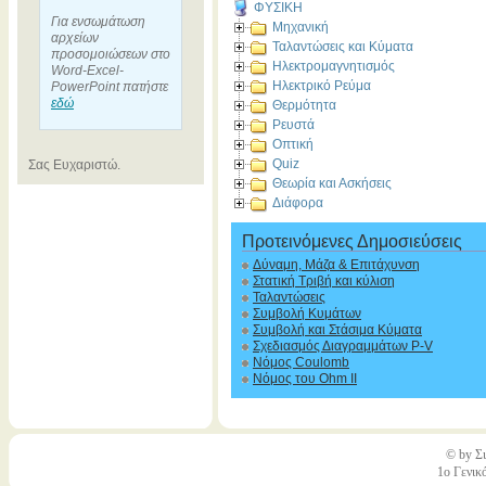
ΦΥΣΙΚΗ
Για ενσωμάτωση
Μηχανική
αρχείων
Ταλαντώσεις και Κύματα
προσομοιώσεων στο
Ηλεκτρομαγνητισμός
Word-Excel-
Ηλεκτρικό Ρεύμα
PowerPoint πατήστε
εδώ
Θερμότητα
Ρευστά
Οπτική
Quiz
Σας Ευχαριστώ.
Θεωρία και Ασκήσεις
Διάφορα
Προτεινόμενες Δημοσιεύσεις
Δύναμη, Μάζα & Επιτάχυνση
Στατική Τριβή και κύλιση
Ταλαντώσεις
Συμβολή Κυμάτων
Συμβολή και Στάσιμα Κύματα
Σχεδιασμός Διαγραμμάτων P-V
Νόμος Coulomb
Νόμος του Ohm II
© by Σι
1ο Γενικ