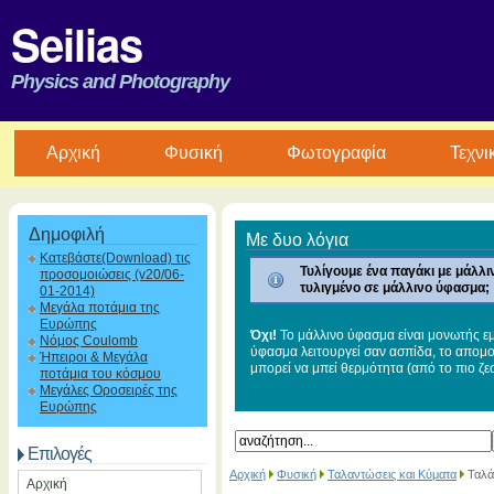
Seilias
Physics and Photography
Aρχική
Φυσική
Φωτογραφία
Τεχνι
Δημοφιλή
Με δυο λόγια
Κατεβάστε(Download) τις
Τυλίγουμε ένα παγάκι με μάλλι
προσομοιώσεις (v20/06-
τυλιγμένο σε μάλλινο ύφασμα;
01-2014)
Μεγάλα ποτάμια της
Ευρώπης
Όχι!
Το μάλλινο ύφασμα είναι μονωτής εμ
Νόμος Coulomb
ύφασμα λειτουργεί σαν ασπίδα, το απομο
Ήπειροι & Μεγάλα
μπορεί να μπεί θερμότητα (από το πιο ζε
ποτάμια του κόσμου
Μεγάλες Οροσειρές της
Ευρώπης
Επιλογές
Αρχική
Φυσική
Ταλαντώσεις και Κύματα
Ταλά
Αρχική