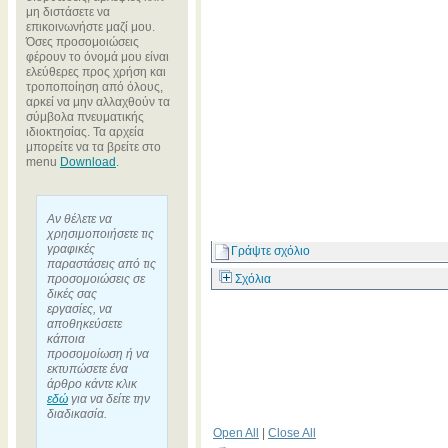
μη διστάσετε να
επικοινωνήστε μαζί μου.
Όσες προσομοιώσεις
φέρουν το όνομά μου είναι
ελεύθερες προς χρήση και
τροποποίηση από όλους,
αρκεί να μην αλλαχθούν τα
σύμβολα πνευματικής
ιδιοκτησίας. Τα αρχεία
μπορείτε να τα βρείτε στο
menu
Download
.
Αν θέλετε να
χρησιμοποιήσετε τις
γραφικές
Γράψτε σχόλιο
παραστάσεις από τις
προσομοιώσεις σε
Σχόλια
δικές σας
εργασίες, να
αποθηκεύσετε
κάποια
προσομοίωση ή να
εκτυπώσετε ένα
άρθρο κάντε κλικ
εδώ
για να δείτε την
διαδικασία.
Open All
|
Close All