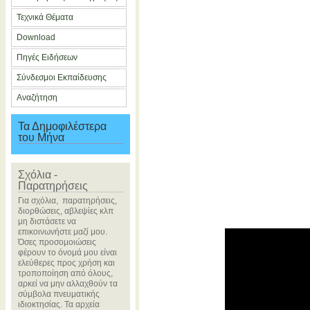
Τεχνικά Θέματα
Download
Πηγές Ειδήσεων
Σύνδεσμοι Εκπαίδευσης
Αναζήτηση
Τα Δημοφιλέστερα
του Μήνα
Σχόλια -
Παρατηρήσεις
Για σχόλια, παρατηρήσεις,
διορθώσεις, αβλεψίες κλπ
μη διστάσετε να
επικοινωνήστε μαζί μου.
Όσες προσομοιώσεις
φέρουν το όνομά μου είναι
ελεύθερες προς χρήση και
τροποποίηση από όλους,
αρκεί να μην αλλαχθούν τα
σύμβολα πνευματικής
ιδιοκτησίας. Τα αρχεία