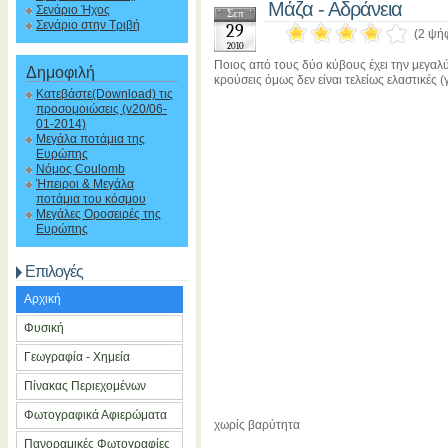
Μάζα - Αδράνεια
Σενάριο Ήχος
Σεπ
Σενάριο στην Τριβή
29
(2 ψή
2010
Ποιος από τους δύο κύβους έχει την μεγαλύ
Δημοφιλή
κρούσεις όμως δεν είναι τελείως ελαστικές 
Κατεβάστε(Download) τις
προσομοιώσεις (v20/06-
01-2014)
Μεγάλα ποτάμια της
Ευρώπης
Νόμος Coulomb
Ήπειροι & Μεγάλα
ποτάμια του κόσμου
Μεγάλες Οροσειρές της
Ευρώπης
Επιλογές
Αρχική
Φυσική
Γεωγραφία - Χημεία
Πίνακας Περιεχομένων
Φωτογραφικά Αφιερώματα
χωρίς βαρύτητα
Πανοραμικές Φωτογραφίες