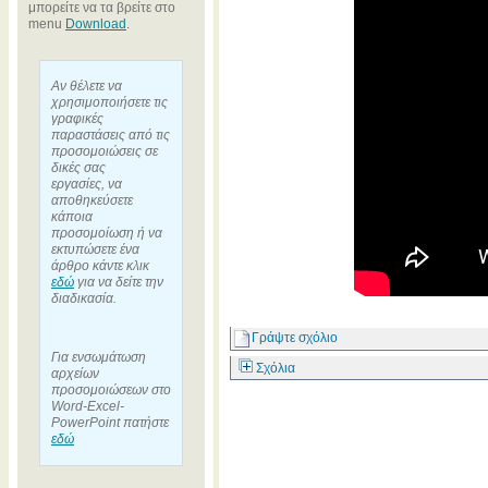
μπορείτε να τα βρείτε στο
menu
Download
.
Αν θέλετε να
χρησιμοποιήσετε τις
γραφικές
παραστάσεις από τις
προσομοιώσεις σε
δικές σας
εργασίες, να
αποθηκεύσετε
κάποια
προσομοίωση ή να
εκτυπώσετε ένα
άρθρο κάντε κλικ
εδώ
για να δείτε την
διαδικασία.
Γράψτε σχόλιο
Για ενσωμάτωση
Σχόλια
αρχείων
προσομοιώσεων στο
Word-Excel-
PowerPoint πατήστε
εδώ