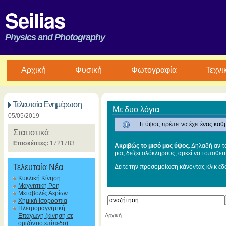
Seilias
Physics and Photography
Aρχική
Φυσική
Φωτογραφία
Τεχνι
Τελευταία Ενημέρωση
Με δυο λόγια
05/05/2019
Τι ύψος πρέπει να έχει ένας καθ
Στατιστικά
Επισκέπτες:
1721783
Ακριβώς το μισό μας ύψος
. Δηλαδή αν τ
μας δείξει ολόκληρους, αρκεί να τοποθετ
Τελευταία Νέα
Δείτε την προσομοίωση κάνοντας κλικ
εδ
Κυκλική Κίνηση
Μαγνητική Ροή
Μεταβολές Αερίων
Χημική Ισορροπία
Ηλετρομαγνητική
Επαγωγή (κίνηση σε
Αρχική
οριζόντιο επίπεδο)