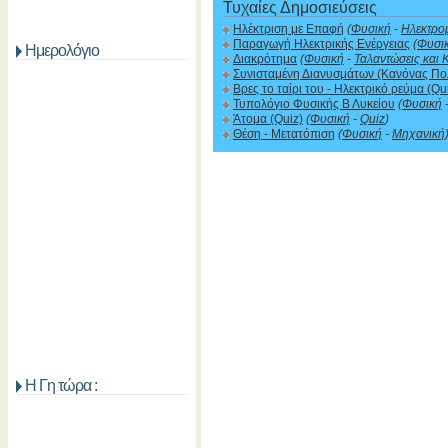
Τυχαίες Δημοσιεύσεις
Ηλέκτριση με Επαφή
(
Φυσική
-
Ηλεκτρο
Παραγωγή Ηλεκτρικής Ενέργειας
(
Φυσι
Ημερολόγιο
Διακρότημα
(
Φυσική
-
Ταλαντώσεις και 
Συνισταμένη Διανυσμάτων (Κανόνας Π
Βρες το ταίρι του - Ηλεκτρικό ρεύμα (Qu
Τυπολόγιο Φυσικής Β Λυκείου
(
Φυσική
Άτομα (Quiz)
(
Φυσική
-
Quiz
)
Θέση - Μετατόπιση
(
Φυσική
-
Μηχανική
Η Γη τώρα :