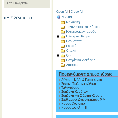
Σας Ευχαριστώ.
Open All
|
Close All
Η Σελήνη τώρα :
ΦΥΣΙΚΗ
Μηχανική
Ταλαντώσεις και Κύματα
Ηλεκτρομαγνητισμός
Ηλεκτρικό Ρεύμα
Θερμότητα
Ρευστά
Οπτική
Quiz
Θεωρία και Ασκήσεις
Διάφορα
Προτεινόμενες Δημοσιεύσεις
Δύναμη, Μάζα & Επιτάχυνση
Στατική Τριβή και κύλιση
Ταλαντώσεις
Συμβολή Κυμάτων
Συμβολή και Στάσιμα Κύματα
Σχεδιασμός Διαγραμμάτων P-V
Νόμος Coulomb
Νόμος του Ohm II