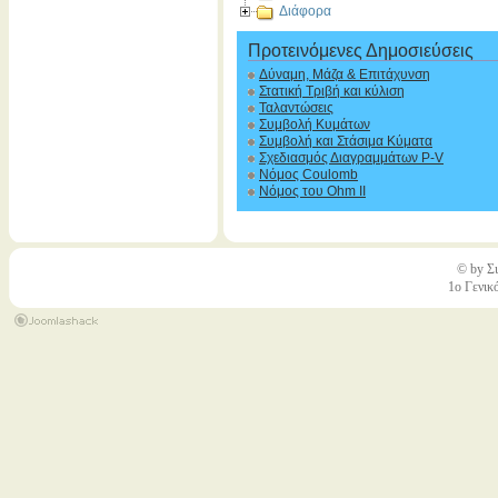
Διάφορα
Προτεινόμενες Δημοσιεύσεις
Δύναμη, Μάζα & Επιτάχυνση
Στατική Τριβή και κύλιση
Ταλαντώσεις
Συμβολή Κυμάτων
Συμβολή και Στάσιμα Κύματα
Σχεδιασμός Διαγραμμάτων P-V
Νόμος Coulomb
Νόμος του Ohm II
© by Σι
1ο Γενικ