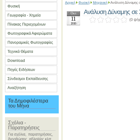
Αρχική
Φυσική
Μηχανική
Ανάλυση Δύναμης 
Φυσική
Ανάλυση Δύναμης σε 
Οκτ
Γεωγραφία - Χημεία
11
(0 ψή
2010
Πίνακας Περιεχομένων
Φωτογραφικά Αφιερώματα
Πανοραμικές Φωτογραφίες
Τεχνικά Θέματα
Download
Πηγές Ειδήσεων
Σύνδεσμοι Εκπαίδευσης
Αναζήτηση
Τα Δημοφιλέστερα
του Μήνα
Σχόλια -
Παρατηρήσεις
Για σχόλια, παρατηρήσεις,
διορθώσεις, αβλεψίες κλπ