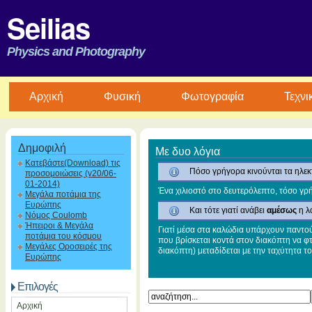
Seilias
Physics and Photography
Aρχική
Φυσική
Φωτογραφία
Τεχνι
Δημοφιλή
Με δυο λόγια
Κατεβάστε(Download) τις
Πόσο γρήγορα κινούνται τα ηλεκ
προσομοιώσεις (v20/06-
01-2014)
Ένα χιλιοστό στο δευτερόλεπτο, τόσο γρή
Μεγάλα ποτάμια της
Ευρώπης
Και τότε γιατί ανάβει
αμέσως
η λ
Νόμος Coulomb
Ήπειροι & Μεγάλα
Γιατί μέσα στα καλώδια υπάρχουν παντού 
ποτάμια του κόσμου
που βρίσκεται κοντά στον διακόπτη να φτ
Μεγάλες Οροσειρές της
διακόπτη) μεταδίδεται με την ταχύτητα τ
Ευρώπης
Επιλογές
Αρχική