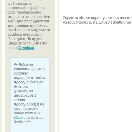
μη διστάσετε να
επικοινωνήστε μαζί μου.
Όσες προσομοιώσεις
φέρουν το όνομά μου είναι
Σύρετε το κίτρινο σημείο για να αναλύσετε
ελεύθερες προς χρήση και
να τους περιστρέψετε. Επιλέξτε βοήθεια για
τροποποίηση από όλους,
αρκεί να μην αλλαχθούν τα
σύμβολα πνευματικής
ιδιοκτησίας. Τα αρχεία
μπορείτε να τα βρείτε στο
menu
Download
.
Αν θέλετε να
χρησιμοποιήσετε τις
γραφικές
παραστάσεις από τις
προσομοιώσεις σε
δικές σας
εργασίες, να
αποθηκεύσετε
κάποια
προσομοίωση ή να
εκτυπώσετε ένα
άρθρο κάντε κλικ
εδώ
για να δείτε την
διαδικασία.