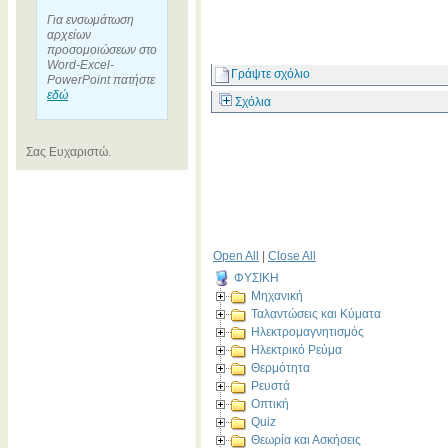
Για ενσωμάτωση
αρχείων
προσομοιώσεων στο
Word-Excel-
Γράψτε σχόλιο
PowerPoint πατήστε
εδώ
Σχόλια
Σας Ευχαριστώ.
Open All
|
Close All
ΦΥΣΙΚΗ
Μηχανική
Ταλαντώσεις και Κύματα
Ηλεκτρομαγνητισμός
Ηλεκτρικό Ρεύμα
Θερμότητα
Ρευστά
Οπτική
Quiz
Θεωρία και Ασκήσεις