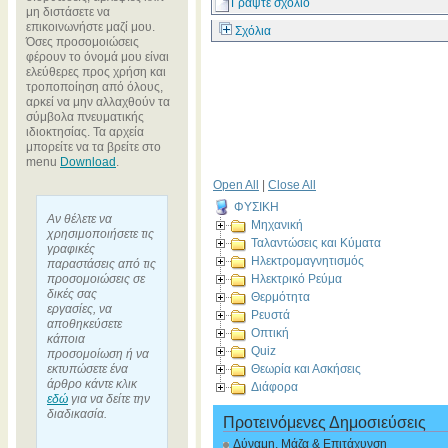
Γράψτε σχόλιο
μη διστάσετε να
επικοινωνήστε μαζί μου.
Σχόλια
Όσες προσομοιώσεις
φέρουν το όνομά μου είναι
ελεύθερες προς χρήση και
τροποποίηση από όλους,
αρκεί να μην αλλαχθούν τα
σύμβολα πνευματικής
ιδιοκτησίας. Τα αρχεία
μπορείτε να τα βρείτε στο
menu
Download
.
Open All
|
Close All
ΦΥΣΙΚΗ
Αν θέλετε να
Μηχανική
χρησιμοποιήσετε τις
Ταλαντώσεις και Κύματα
γραφικές
Ηλεκτρομαγνητισμός
παραστάσεις από τις
προσομοιώσεις σε
Ηλεκτρικό Ρεύμα
δικές σας
Θερμότητα
εργασίες, να
Ρευστά
αποθηκεύσετε
Οπτική
κάποια
Quiz
προσομοίωση ή να
εκτυπώσετε ένα
Θεωρία και Ασκήσεις
άρθρο κάντε κλικ
Διάφορα
εδώ
για να δείτε την
διαδικασία.
Προτεινόμενες Δημοσιεύσεις
Δύναμη, Μάζα & Επιτάχυνση