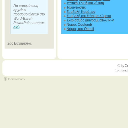
Στατική Τριβή και κύλιση
Για ενσωμάτωση
Ταλαντώσεις
αρχείων
Συμβολή Κυμάτων
προσομοιώσεων στο
Συμβολή και Στάσιμα Κύματα
Word-Excel-
Σχεδιασμός Διαγραμμάτων P-V
PowerPoint πατήστε
Νόμος Coulomb
εδώ
Νόμος του Ohm II
Σας Ευχαριστώ.
© by Σι
1ο Γενικ