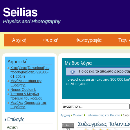
Seilias
Physics and Photography
Aρχική
Φυσική
Φωτογραφία
Τεχνι
Δημοφιλή
Με δυο λόγια
Κατεβάστε(Download) τις
Ποιός έχει το απόλυτο ρεκόρ στη
προσομοιώσεις (v20/06-
01-2014)
Το φως! κινείται με ταχύτητα 300.000 km/
Μεγάλα ποτάμια της
ψηλά τα χέρια.
Ευρώπης
Νόμος Coulomb
Ήπειροι & Μεγάλα
ποτάμια του κόσμου
Μεγάλες Οροσειρές της
Ευρώπης
Αρχική
Φυσική
Ταλαντώσεις και Κύματα
Συζε
Επιλογές
Συζευγμένες Ταλαντώ
Απρ
Αρχική