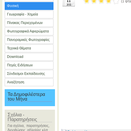
11
(1 ψή
2011
Φυσική
Γεωγραφία - Χημεία
Πίνακας Περιεχομένων
Φωτογραφικά Αφιερώματα
Πανοραμικές Φωτογραφίες
Τεχνικά Θέματα
Download
Πηγές Ειδήσεων
Σύνδεσμοι Εκπαίδευσης
Αναζήτηση
Τα Δημοφιλέστερα
του Μήνα
Σχόλια -
Παρατηρήσεις
Για σχόλια, παρατηρήσεις,
διορθώσεις, αβλεψίες κλπ