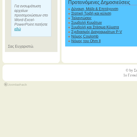
Προτεινόμενες Δημοσιεύσεις
Για ενσωμάτωση
Δύναμη, Μάζα & Επιτάχυνση
αρχείων
Στατική Τριβή και κύλιση
προσομοιώσεων στο
Ταλαντώσεις
Word-Excel-
Συμβολή Κυμάτων
PowerPoint πατήστε
Συμβολή και Στάσιμα Κύματα
εδώ
Σχεδιασμός Διαγραμμάτων P-V
Νόμος Coulomb
Νόμος του Ohm II
Σας Ευχαριστώ.
© by Σι
1ο Γενικ