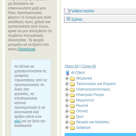
μη διστάσετε να
επικοινωνήστε μαζί μου.
Γράψτε σχόλιο
Όσες προσομοιώσεις
φέρουν το όνομά μου είναι
Σχόλια
ελεύθερες προς χρήση και
τροποποίηση από όλους,
αρκεί να μην αλλαχθούν τα
σύμβολα πνευματικής
ιδιοκτησίας. Τα αρχεία
μπορείτε να τα βρείτε στο
menu
Download
.
Open All
|
Close All
Αν θέλετε να
χρησιμοποιήσετε τις
ΦΥΣΙΚΗ
γραφικές
Μηχανική
παραστάσεις από τις
Ταλαντώσεις και Κύματα
προσομοιώσεις σε
δικές σας
Ηλεκτρομαγνητισμός
εργασίες, να
Ηλεκτρικό Ρεύμα
αποθηκεύσετε
Θερμότητα
κάποια
Ρευστά
προσομοίωση ή να
Οπτική
εκτυπώσετε ένα
άρθρο κάντε κλικ
Quiz
εδώ
για να δείτε την
Θεωρία και Ασκήσεις
διαδικασία.
Διάφορα