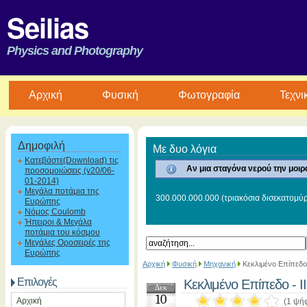
Seilias
Physics and Photography
Aρχική
Φυσική
Φωτογραφία
Τεχνι
Δημοφιλή
Με δυο λόγια
Κατεβάστε(Download) τις
Αν μια σταγόνα νερού την μοιρ
προσομοιώσεις (v20/06-
01-2014)
Μεγάλα ποτάμια της
300.000.000.000 (τριακόσια δισεκατομύρ
Ευρώπης
Νόμος Coulomb
Ήπειροι & Μεγάλα
ποτάμια του κόσμου
Μεγάλες Οροσειρές της
Ευρώπης
Αρχική
Φυσική
Μηχανική
Κεκλιμένο Επίπεδο 
Επιλογές
Κεκλιμένο Επίπεδο - II
Δεκ
10
Αρχική
(1 ψή