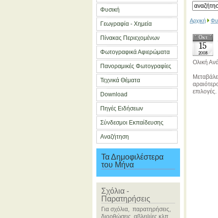
Φυσική
Αρχική
Φυ
Γεωγραφία - Χημεία
Οκτ
Πίνακας Περιεχομένων
15
Φωτογραφικά Αφιερώματα
2008
Ολική Αν
Πανοραμικές Φωτογραφίες
Μεταβάλε
Τεχνικά Θέματα
αραιότερο
επιλογές
Download
Πηγές Ειδήσεων
Σύνδεσμοι Εκπαίδευσης
Αναζήτηση
Τα Δημοφιλέστερα
του Μήνα
Σχόλια -
Παρατηρήσεις
Για σχόλια, παρατηρήσεις,
διορθώσεις, αβλεψίες κλπ