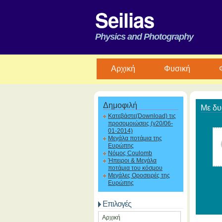
Seilias
Physics and Photography
Aρχική
Φυσική
Δημοφιλή
Με δυ
Κατεβάστε(Download) τις
προσομοιώσεις (v20/06-
01-2014)
Μεγάλα ποτάμια της
Ευρώπης
Νόμος Coulomb
Ήπειροι & Μεγάλα
ποτάμια του κόσμου
Μεγάλες Οροσειρές της
Ευρώπης
Επιλογές
Αρχική