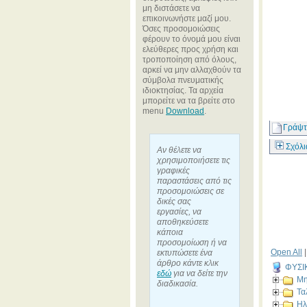
μη διστάσετε να
επικοινωνήστε μαζί μου.
Όσες προσομοιώσεις
φέρουν το όνομά μου είναι
ελεύθερες προς χρήση και
τροποποίηση από όλους,
αρκεί να μην αλλαχθούν τα
σύμβολα πνευματικής
ιδιοκτησίας. Τα αρχεία
μπορείτε να τα βρείτε στο
menu
Download
.
Γράψτ
Σχόλι
Αν θέλετε να
χρησιμοποιήσετε τις
γραφικές
παραστάσεις από τις
προσομοιώσεις σε
δικές σας
εργασίες, να
αποθηκεύσετε
κάποια
προσομοίωση ή να
Open All
εκτυπώσετε ένα
άρθρο κάντε κλικ
ΦΥΣΙ
εδώ
για να δείτε την
Μη
διαδικασία.
Τα
Ηλ