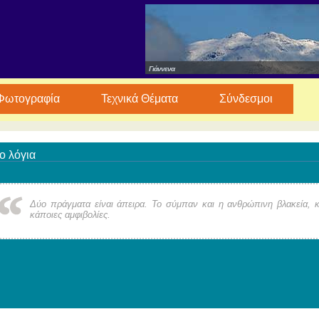
Γιάννενα
Φωτογραφία
Τεχνικά Θέματα
Σύνδεσμοι
ο λόγια
Δύο πράγματα είναι άπειρα. Το σύμπαν και η ανθρώπινη βλακεία,
κάποιες αμφιβολίες.