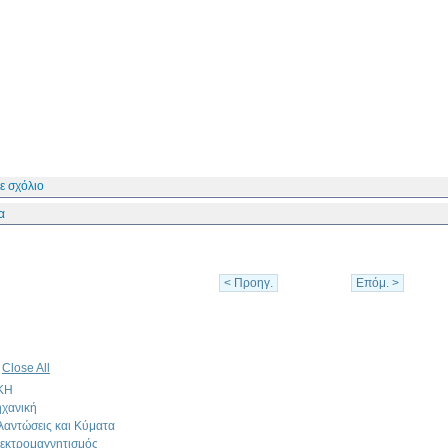
ε σχόλιο
α
< Προηγ.
Επόμ. >
|
Close All
ΚΗ
χανική
λαντώσεις και Κύματα
εκτρομαγνητισμός