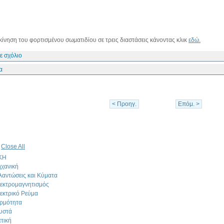
 κίνηση του φορτισμένου σωματιδίου σε τρεις διαστάσεις κάνοντας κλικ
εδώ.
ε σχόλιο
α
< Προηγ.
Επόμ. >
|
Close All
ΚΗ
χανική
λαντώσεις και Κύματα
εκτρομαγνητισμός
εκτρικό Ρεύμα
ρμότητα
υστά
τική