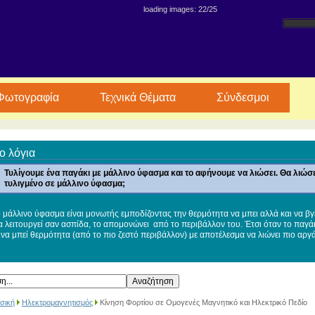
loading images: 22/25
Φωτογραφία
Τεχνικά Θέματα
Σύνδεσμοι
ο λόγια
Τυλίγουμε ένα παγάκι με μάλλινο ύφασμα και το αφήνουμε να λιώσει. Θα λιώσε
τυλιγμένο σε μάλλινο ύφασμα;
 μάλλινο ύφασμα είναι μονωτής εμποδίζοντας την θερμότητα να μπει αλλά και να βγε
 λειτουργεί σαν ασπίδα, το απομονώνει από το περιβάλλον του. Έτσι όταν το παγάκ
 να μπεί θερμότητα (από το πιο ζεστό περιβάλλον) με αποτέλεσμα να λιώνει πιο αργά
σική
Ηλεκτρομαγνητισμός
Κίνηση Φορτίου σε Ομογενές Μαγνητικό και Ηλεκτρικό Πεδίο