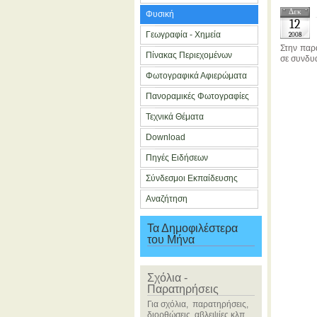
Δεκ
Φυσική
12
Γεωγραφία - Χημεία
2008
Στην παρ
Πίνακας Περιεχομένων
σε συνδυα
Φωτογραφικά Αφιερώματα
Πανοραμικές Φωτογραφίες
Τεχνικά Θέματα
Download
Πηγές Ειδήσεων
Σύνδεσμοι Εκπαίδευσης
Αναζήτηση
Τα Δημοφιλέστερα
του Μήνα
Σχόλια -
Παρατηρήσεις
Για σχόλια, παρατηρήσεις,
διορθώσεις, αβλεψίες κλπ