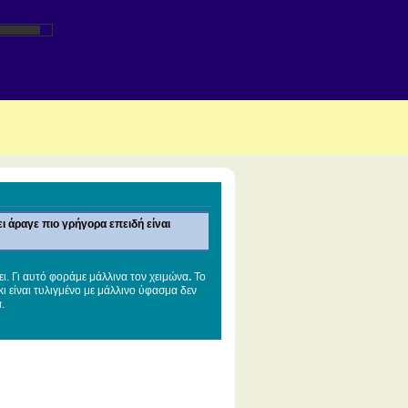
ι άραγε πιο γρήγορα επειδή είναι
ι. Γι αυτό φοράμε μάλλινα τον χειμώνα
.
Το
ι είναι τυλιγμένο με μάλλινο ύφασμα δεν
.