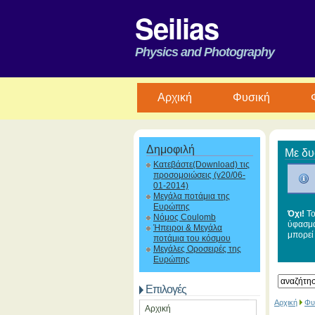
Seilias
Physics and Photography
Aρχική
Φυσική
Δημοφιλή
Με δυ
Κατεβάστε(Download) τις
προσομοιώσεις (v20/06-
01-2014)
Μεγάλα ποτάμια της
Ευρώπης
Όχι!
Το
Νόμος Coulomb
ύφασμα
Ήπειροι & Μεγάλα
μπορεί
ποτάμια του κόσμου
Μεγάλες Οροσειρές της
Ευρώπης
Επιλογές
Αρχική
Φυ
Αρχική