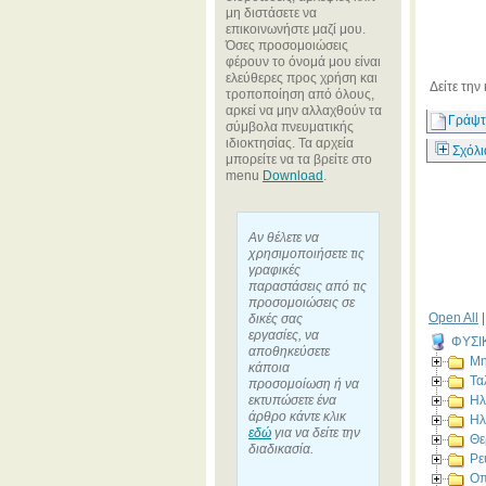
μη διστάσετε να
επικοινωνήστε μαζί μου.
Όσες προσομοιώσεις
φέρουν το όνομά μου είναι
ελεύθερες προς χρήση και
Δείτε την
τροποποίηση από όλους,
αρκεί να μην αλλαχθούν τα
Γράψτ
σύμβολα πνευματικής
ιδιοκτησίας. Τα αρχεία
Σχόλι
μπορείτε να τα βρείτε στο
menu
Download
.
Αν θέλετε να
χρησιμοποιήσετε τις
γραφικές
παραστάσεις από τις
προσομοιώσεις σε
Open All
δικές σας
εργασίες, να
ΦΥΣΙ
αποθηκεύσετε
Μη
κάποια
Τα
προσομοίωση ή να
εκτυπώσετε ένα
Ηλ
άρθρο κάντε κλικ
Ηλ
εδώ
για να δείτε την
Θε
διαδικασία.
Ρε
Οπ