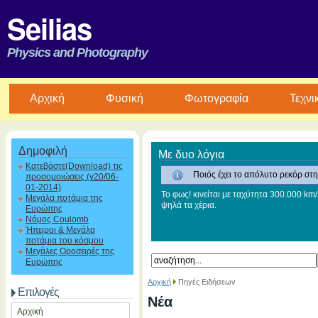
Seilias
Physics and Photography
Aρχική
Φυσική
Φωτογραφία
Τεχνι
Δημοφιλή
Με δυο λόγια
Κατεβάστε(Download) τις
Ποιός έχει το απόλυτο ρεκόρ στη
προσομοιώσεις (v20/06-
01-2014)
Το φως! κινείται με ταχύτητα 300.000 km/
Μεγάλα ποτάμια της
ψηλά τα χέρια.
Ευρώπης
Νόμος Coulomb
Ήπειροι & Μεγάλα
ποτάμια του κόσμου
Μεγάλες Οροσειρές της
Ευρώπης
Αρχική
Πηγές Ειδήσεων
Επιλογές
Νέα
Αρχική