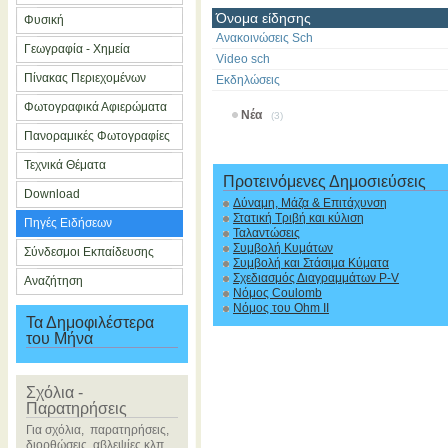
Όνομα είδησης
Φυσική
Ανακοινώσεις Sch
Γεωγραφία - Χημεία
Video sch
Πίνακας Περιεχομένων
Εκδηλώσεις
Φωτογραφικά Αφιερώματα
Νέα
(3)
Πανοραμικές Φωτογραφίες
Τεχνικά Θέματα
Προτεινόμενες Δημοσιεύσεις
Download
Δύναμη, Μάζα & Επιτάχυνση
Στατική Τριβή και κύλιση
Πηγές Ειδήσεων
Ταλαντώσεις
Συμβολή Κυμάτων
Σύνδεσμοι Εκπαίδευσης
Συμβολή και Στάσιμα Κύματα
Σχεδιασμός Διαγραμμάτων P-V
Αναζήτηση
Νόμος Coulomb
Νόμος του Ohm II
Τα Δημοφιλέστερα
του Μήνα
Σχόλια -
Παρατηρήσεις
Για σχόλια, παρατηρήσεις,
διορθώσεις, αβλεψίες κλπ