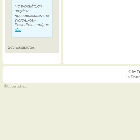
Για ενσωμάτωση
αρχείων
προσομοιώσεων στο
Word-Excel-
PowerPoint πατήστε
εδώ
Σας Ευχαριστώ.
© by Σι
1ο Γενικ