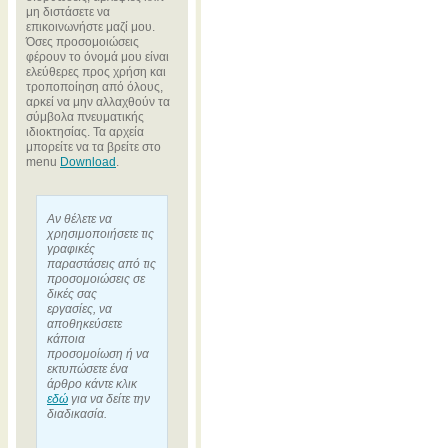
μη διστάσετε να
επικοινωνήστε μαζί μου.
Όσες προσομοιώσεις
φέρουν το όνομά μου είναι
ελεύθερες προς χρήση και
τροποποίηση από όλους,
αρκεί να μην αλλαχθούν τα
σύμβολα πνευματικής
ιδιοκτησίας. Τα αρχεία
μπορείτε να τα βρείτε στο
menu
Download
.
Αν θέλετε να
χρησιμοποιήσετε τις
γραφικές
παραστάσεις από τις
προσομοιώσεις σε
δικές σας
εργασίες, να
αποθηκεύσετε
κάποια
προσομοίωση ή να
εκτυπώσετε ένα
άρθρο κάντε κλικ
εδώ
για να δείτε την
διαδικασία.