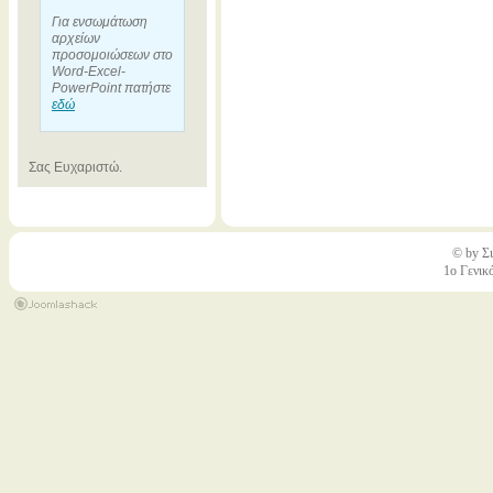
Για ενσωμάτωση
αρχείων
προσομοιώσεων στο
Word-Excel-
PowerPoint πατήστε
εδώ
Σας Ευχαριστώ.
© by Σι
1ο Γενικ