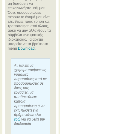
μη διστάσετε να
επικοινωνήστε μαζί μου.
Όσες προσομοιώσεις
φέρουν το όνομά μου είναι
ελεύθερες προς χρήση και
τροποποίηση από όλους,
αρκεί να μην αλλαχθούν τα
σύμβολα πνευματικής
ιδιοκτησίας. Τα αρχεία
μπορείτε να τα βρείτε στο
menu
Download
.
Αν θέλετε να
χρησιμοποιήσετε τις
γραφικές
παραστάσεις από τις
προσομοιώσεις σε
δικές σας
εργασίες, να
αποθηκεύσετε
κάποια
προσομοίωση ή να
εκτυπώσετε ένα
άρθρο κάντε κλικ
εδώ
για να δείτε την
διαδικασία.