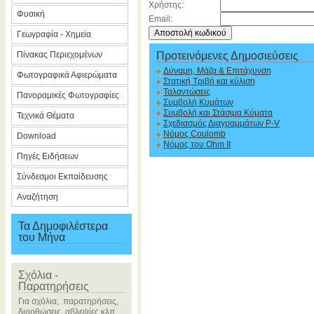
Χρήστης:
Φυσική
Email:
Γεωγραφία - Χημεία
Πίνακας Περιεχομένων
Προτεινόμενες Δημοσιεύσεις
Δύναμη, Μάζα & Επιτάχυνση
Φωτογραφικά Αφιερώματα
Στατική Τριβή και κύλιση
Ταλαντώσεις
Πανοραμικές Φωτογραφίες
Συμβολή Κυμάτων
Συμβολή και Στάσιμα Κύματα
Τεχνικά Θέματα
Σχεδιασμός Διαγραμμάτων P-V
Νόμος Coulomb
Download
Νόμος του Ohm II
Πηγές Ειδήσεων
Σύνδεσμοι Εκπαίδευσης
Αναζήτηση
Τα Δημοφιλέστερα
του Μήνα
Σχόλια -
Παρατηρήσεις
Για σχόλια, παρατηρήσεις,
διορθώσεις, αβλεψίες κλπ