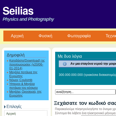
Seilias
Physics and Photography
Aρχική
Φυσική
Φωτογραφία
Τεχνι
Δημοφιλή
Με δυο λόγια
Κατεβάστε(Download) τις
Αν μια σταγόνα νερού την μοιρ
προσομοιώσεις (v20/06-
01-2014)
Μεγάλα ποτάμια της
300.000.000.000 (τριακόσια δισεκατομύρ
Ευρώπης
Νόμος Coulomb
Ήπειροι & Μεγάλα
ποτάμια του κόσμου
Μεγάλες Οροσειρές της
Ευρώπης
Ξεχάσατε τον κωδικό σας
Επιλογές
Παρακαλούμε πληκτρολογήστε το όνομα χρήσ
Σύντομα θα λάβετε ένα ηλεκτρονικό μήνυμα.
Αρχική