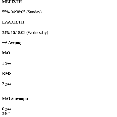
ΜΕΓΙΣΤΗ
55%
04:38:05 (Sunday)
ΕΛΑΧΙΣΤΗ
34%
16:18:05 (Wednesday)
Ανεμος
M/O
1 χ/ω
RMS
2 χ/ω
Μ/Ο διανυσμα
0 χ/ω
346°