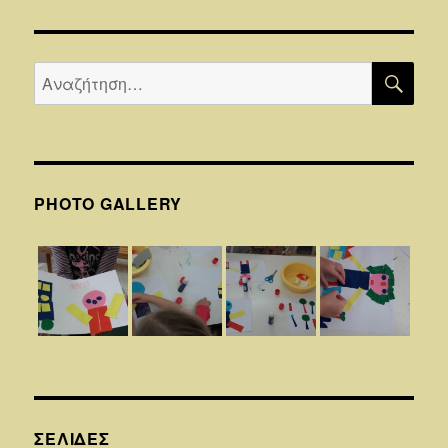
ΑΝ
Αναζήτηση
για:
PHOTO GALLERY
ΣΕΛΊΔΕΣ