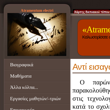
Atramentum electri
«Atrame
Καλωσορίσατε στ
Βιογραφικά
Αντί εισαγ
Μαθήματα
Ο παρών
Άλλα κόλπα...
παρακολούθησ
στις τεχνολο
Εργασίες μαθητών/-τριών
κατά το σχολ
Επικοινωνία