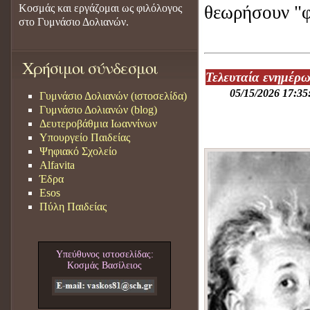
Κοσμάς και εργάζομαι ως φιλόλογος
θεωρήσουν "
στο Γυμνάσιο Δολιανών.
Χρήσιμοι σύνδεσμοι
Τελευταία ενημέρ
05/15/2026 17:35
Γυμνάσιο Δολιανών (ιστοσελίδα)
Γυμνάσιο Δολιανών (blog)
Δευτεροβάθμια Ιωαννίνων
Υπουργείο Παιδείας
Ψηφιακό Σχολείο
Alfavita
Έδρα
Esos
Πύλη Παιδείας
Υπεύθυνος ιστοσελίδας:
Κοσμάς Βασίλειος