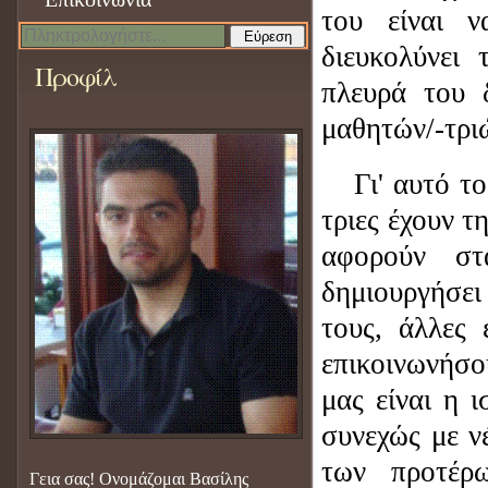
του είναι 
Εύρεση
διευκολύνει 
Προφίλ
πλευρά του 
μαθητών/-τρι
Γι' αυτό τ
τριες έχουν τ
αφορούν στ
δημιουργήσει
τους, άλλες 
επικοινωνήσου
μας είναι η ι
συνεχώς με νέ
των προτέρ
Γεια σας! Ονομάζομαι Βασίλης