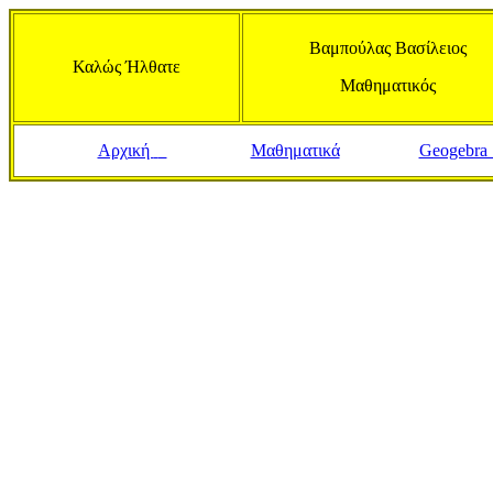
Βαμπούλας Βασίλειος
Καλώς Ήλθατε
Μαθηματικός
Αρχική
Μαθηματικά
Geogebr