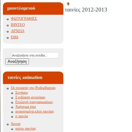
μουντλομενού
ταινίες 2012-2013
ΦΩΤΟΓΡΑΦΙΕΣ
ΒΙΝΤΕΟ
ΑΡΧΕΙΑ
ΕΘΔ
ταινίες animation
Οι πειρατές της Ροδεμβασιάς
Σενάριο
Σχεδίαση φιγούρας
Επιλογή προγραμμάτων
Xρήσιμα tips
αναρτημένα κλιπ ταινίας
η ταινία
Secret
φώτο ταινίας