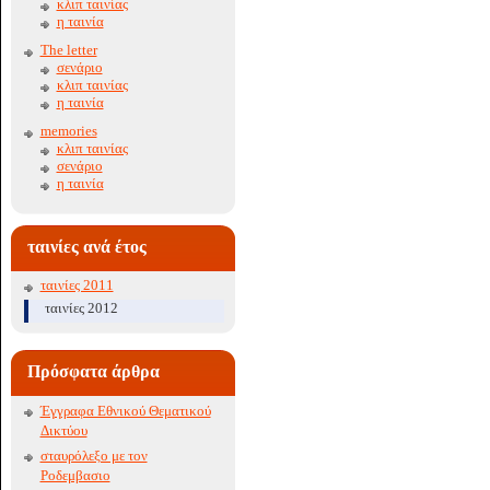
κλιπ ταινίας
η ταινία
The letter
σενάριο
κλιπ ταινίας
η ταινία
memories
κλιπ ταινίας
σενάριο
η ταινία
ταινίες ανά έτος
ταινίες 2011
ταινίες 2012
Πρόσφατα άρθρα
Έγγραφα Εθνικού Θεματικού
Δικτύου
σταυρόλεξο με τον
Ροδεμβασιο