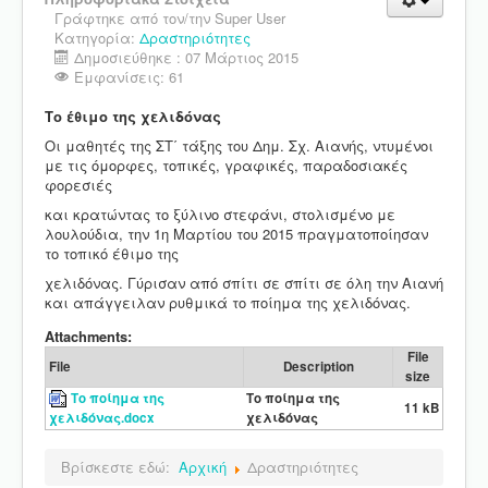
Γράφτηκε από τον/την
Super User
Κατηγορία:
Δραστηριότητες
Δημοσιεύθηκε : 07 Μάρτιος 2015
Εμφανίσεις: 61
Το έθιμο της χελιδόνας
Οι μαθητές της ΣΤ΄ τάξης του Δημ. Σχ. Αιανής, ντυμένοι
με τις όμορφες, τοπικές, γραφικές, παραδοσιακές
φορεσιές
και κρατώντας το ξύλινο στεφάνι, στολισμένο με
λουλούδια, την 1η Μαρτίου του 2015 πραγματοποίησαν
το τοπικό έθιμο της
χελιδόνας. Γύρισαν από σπίτι σε σπίτι σε όλη την Αιανή
και απάγγειλαν ρυθμικά το ποίημα της χελιδόνας.
Attachments:
File
File
Description
size
Το ποίημα της
Το ποίημα της
11 kB
χελιδόνας.docx
χελιδόνας
Βρίσκεστε εδώ:
Αρχική
Δραστηριότητες