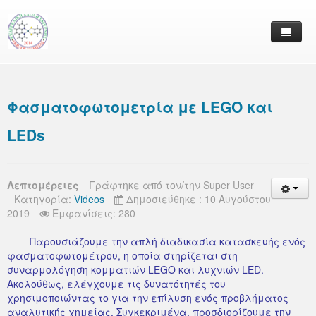
Αρχική Σελίδα
Φασματοφωτομετρία με LEGO και
Πληροφορίες
LEDs
Πειράματα Χημείας
Videos
Λεπτομέρειες
Γράφτηκε από τον/την
Super User
Εκπαιδευτικά Άρθρα
Κατηγορία:
Videos
Δημοσιεύθηκε : 10 Αυγούστου
2019
Εμφανίσεις: 280
Ειδήσεις και Σχόλια
Παρουσιάζουμε την απλή διαδικασία κατασκευής ενός
Επικοινωνία
φασματοφωτομέτρου, η οποία στηρίζεται στη
συναρμολόγηση κομματιών LEGO και λυχνιών LED.
Ακολούθως, ελέγχουμε τις δυνατότητές του
χρησιμοποιώντας το για την επίλυση ενός προβλήματος
αναλυτικής χημείας. Συγκεκριμένα, προσδιορίζουμε την