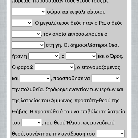
πορείας. Παρουσίαζαν τους θεούς τους με
σώμα και κεφάλι κάποιου
. Ο μεγαλύτερος θεός ήταν ο Ρα, ο θεός
, τον οποίο εκπροσωπούσε ο
στη γη. Οι δημοφιλέστεροι θεοί
ήταν η
, ο
και ο Ώρος.
Ο φαραώ
, ο επονομαζόμενος
και
, προσπάθησε να
την πολυθεΐα. Στράφηκε εναντίον των ιερέων και
της λατρείας του Άμμωνος, προστάτη-θεού της
Θήβας. Η προσπάθειά του να επιβάλει τη λατρεία
του
, του θεού Ήλιου, ως μοναδικού
θεού, συνάντησε την αντίδραση του