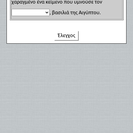
χαραγμένο ένα κείμενο που υμνούσε τον
, βασιλιά της Αιγύπτου.
Έλεγχος