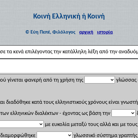
Κοινή Ελληνική ή Κοινή
© Εύη Πεπέ, Φιλόλογος
αρχική
ιστορία
ε τα κενά επιλέγοντας την κατάλληλη λέξη από την αναδυόμ
μού γίνεται φανερή από τη χρήση της
γλώσσας ό
ι διαδόθηκε κατά τους ελληνιστικούς χρόνους είναι γνωστ
των ελληνικών διαλέκτων - έχοντας ως βάση την
δ
με ευκολία μεταξύ τους αλλά και με του
ι διαμορφώθηκε
γλωσσικό σύστημα γραπτής κ