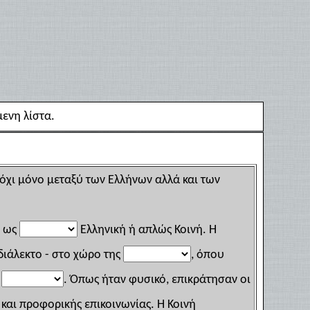
ενη λίστα.
χι μόνο μεταξύ των Ελλήνων αλλά και των
ή ως
Ελληνική ή απλώς Κοινή. Η
ιάλεκτο - στο χώρο της
, όπου
ς
. Όπως ήταν φυσικό, επικράτησαν οι
αι προφορικής επικοινωνίας. Η Κοινή