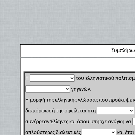
Συμπλήρωσ
Η
του ελληνιστικού πολιτισ
γηγενών.
Η μορφή της ελληνικής γλώσσας που προέκυψε κα
διαμόρφωσή της οφείλεται στη
συνέρρεαν Έλληνες και όπου υπήρχε ανάγκη να
απλούστερες διαλεκτικές
και έτσ