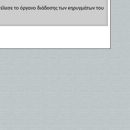
οτέλεσε το όργανο διάδοσης των κηρυγμάτων του