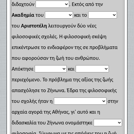
διδαχτούν
. Εκτός από την
Ακαδημία
του
και το
του
Αριστοτέλη
λειτουργούν δύο νέες
φιλοσοφικές σχολές. Η φιλοσοφική σκέψη
επικέντρωσε το ενδιαφέρον της σε προβλήματα
που αφορούσαν τη ζωή του ανθρώπου.
Απόκτησε
και
περιεχόμενο. Το πρόβλημα της αξίας της ζωής
απασχόλησε το Ζήνωνα. Έδρα της φιλοσοφικής
του σχολής ήταν η
στην
αρχαία αγορά της Αθήνας, γι' αυτό και η
διδασκαλία του Ζήνωνα ονομάστηκε
φιλοσοφία. Σύμφωνα με τις απόψεις του η ζωή