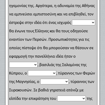
ηγεμονίας της. Αργότερα, η αδυναμία της Αθήνας
να εμπνεύσει εμπιστοσύνη και να επιβληθεί, τον
έστρεψε στην ιδέα ότι ένας ισχυρός
θα ένωνε τους Έλληνες και θα τους οδηγούσε
εναντίον των Περσών. Προσωπικότητες για τις
οποίες πίστεψε ότι θα μπορούσαν να θέσουν σε
εφαρμογή την πανελλήνια ιδέα ήταν ο
, βασιλιάς της Σαλαμίνας της
Κύπρου, ο
, τύραννος των Φερών
της Μαγνησίας, ο
, τύραννος των
Συρακουσών. Σε βαθιά γηρατειά ατένιζε με
ελπίδα την επικράτηση του
της