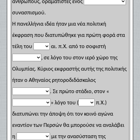
ανθρώπους, οραματιστές ενός
συνασπισμού.
Η πανελλήνια ιδέα ήταν μια νέα πολιτική
έκφραση που διατυπώθηκε για πρώτη φορά στα
τέλη του
αι. π.Χ. από το σοφιστή
, σε λόγο του στον ιερό χώρο της
Ολυμπίας. Κύριος εκφραστής αυτής της πολιτικής
ήταν ο Αθηναίος ρητοροδιδάσκαλος
. Σε πρώτο στάδιο, στον «
» λόγο του (
π.Χ.)
διατυπώνει την άποψη ότι τον κοινό αγώνα
εναντίον των Περσών θα μπορούσε να αναλάβει
η
με την ανασύσταση της