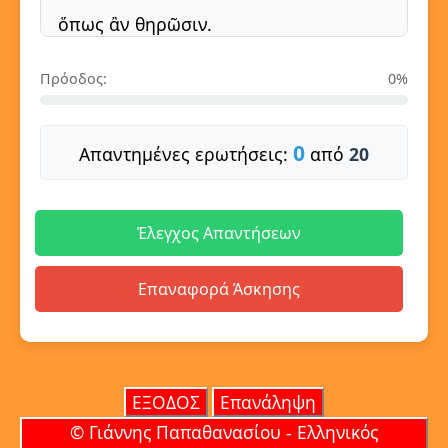
ὅπως ἂν θηρῶσιν.
Πρόοδος:
0%
0
Απαντημένες ερωτήσεις:
από
20
Έλεγχος Απαντήσεων
Επαναφορά Άσκησης
ΕΞΟΔΟΣ
Επανάληψη
© Γιάννης Παπαθανασίου - Ελληνικός