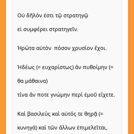
Οὐ δῆλόν ἐστι τῷ στρατηγῷ
εἰ συμφέρει στρατηγεῖν.
Ἠρώτα αὐτὸν
πόσον χρυσίον ἔχοι.
Ἡδέως (= ευχαρίστως) ἂν πυθοίμην (=
θα μάθαινα)
τίνα ἄν ποτε γνώμην περὶ ἐμοῦ εἴχετε.
Καὶ βασιλεὺς καὶ αὐτός τε θηρᾷ (=
κυνηγά) καὶ τῶν ἄλλων ἐπιμελεῖται,