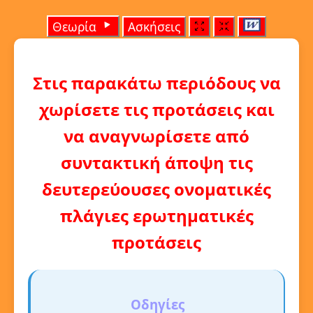
Θεωρία
Ασκήσεις
Στις παρακάτω περιόδους να
χωρίσετε τις προτάσεις και
να αναγνωρίσετε από
συντακτική άποψη τις
δευτερεύουσες ονοματικές
πλάγιες ερωτηματικές
προτάσεις
Οδηγίες