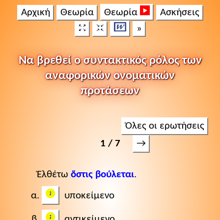
Αρχική
Θεωρία
Θεωρία
Ασκήσεις
»
Να βρεθεί ο συντακτικός ρόλος των
αναφορικών ονοματικών
προτάσεων
Όλες οι ερωτήσεις
→
1 / 7
Ἐλθέτω
ὅστις βούλεται
.
υποκείμενο
αντικείμενο