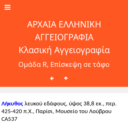
ΑΡΧΑΙΑ ΕΛΛΗΝΙΚΗ
ΑΓΓΕΙΟΓΡΑΦΙΑ
Κλασική Αγγειογραφία
Ομάδα R, Επίσκεψη σε τάφο
Λήκυθος
λευκού εδάφους, ύψος 38,8 εκ., περ.
425-420 π.Χ., Παρίσι, Μουσείο του Λούβρου
CA537